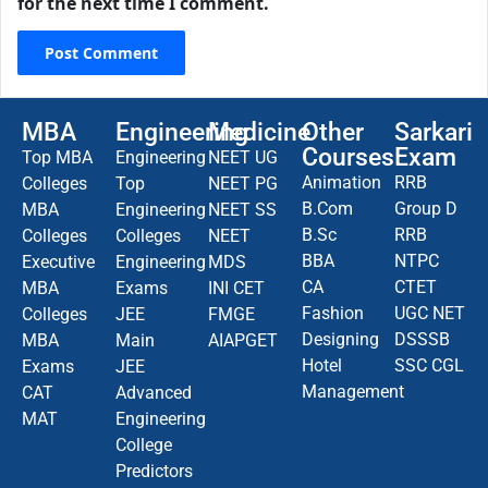
for the next time I comment.
MBA
Engineering
Medicine
Other
Sarkari
Courses
Exam
Top MBA
Engineering
NEET UG
Animation
RRB
Colleges
Top
NEET PG
B.Com
Group D
MBA
Engineering
NEET SS
B.Sc
RRB
Colleges
Colleges
NEET
BBA
NTPC
Executive
Engineering
MDS
CA
CTET
MBA
Exams
INI CET
Fashion
UGC NET
Colleges
JEE
FMGE
Designing
DSSSB
MBA
Main
AIAPGET
Hotel
SSC CGL
Exams
JEE
Management
CAT
Advanced
MAT
Engineering
College
Predictors