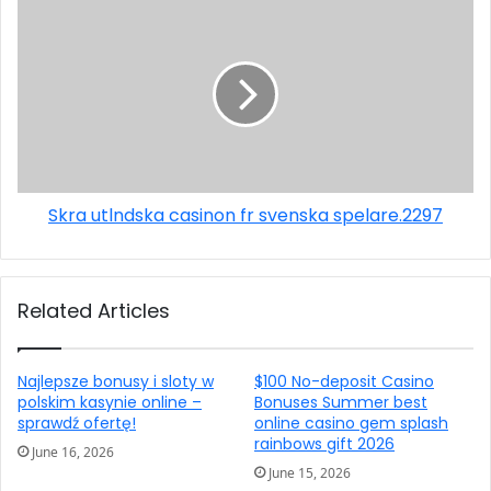
Skra utlndska casinon fr svenska spelare.2297
Related Articles
Najlepsze bonusy i sloty w
$100 No-deposit Casino
polskim kasynie online –
Bonuses Summer best
sprawdź ofertę!
online casino gem splash
rainbows gift 2026
June 16, 2026
June 15, 2026