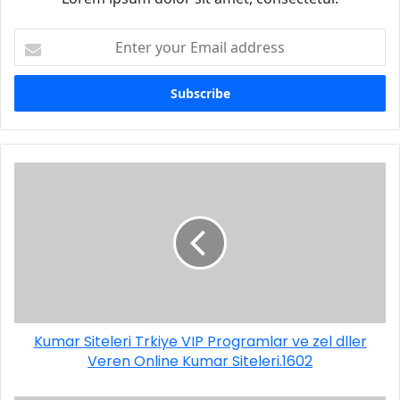
Kumar Siteleri Trkiye VIP Programlar ve zel dller
Veren Online Kumar Siteleri.1602