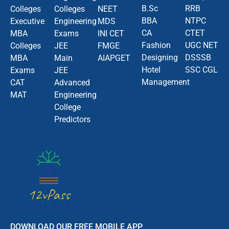
B.Sc
RRB
Colleges
Colleges
NEET
BBA
NTPC
Executive
Engineering
MDS
CA
CTET
MBA
Exams
INI CET
Fashion
UGC NET
Colleges
JEE
FMGE
Designing
DSSSB
MBA
Main
AIAPGET
Hotel
SSC CGL
Exams
JEE
Management
CAT
Advanced
MAT
Engineering
College
Predictors
DOWNLOAD OUR FREE MOBILE APP