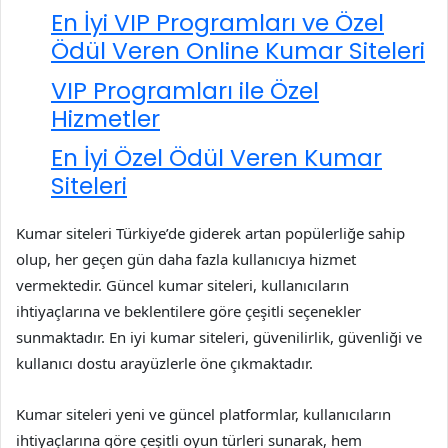
En İyi VIP Programları ve Özel
Ödül Veren Online Kumar Siteleri
VIP Programları ile Özel
Hizmetler
En İyi Özel Ödül Veren Kumar
Siteleri
Kumar siteleri Türkiye’de giderek artan popülerliğe sahip
olup, her geçen gün daha fazla kullanıcıya hizmet
vermektedir. Güncel kumar siteleri, kullanıcıların
ihtiyaçlarına ve beklentilere göre çeşitli seçenekler
sunmaktadır. En iyi kumar siteleri, güvenilirlik, güvenliği ve
kullanıcı dostu arayüzlerle öne çıkmaktadır.
Kumar siteleri yeni ve güncel platformlar, kullanıcıların
ihtiyaçlarına göre çeşitli oyun türleri sunarak, hem