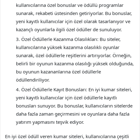
kullanıcılarına özel bonuslar ve ödüllü programlar
sunarak, rekabeti üstesinden getiriyorlar. Bu bonuslar,
yeni kayıtlı kullanıcılar için özel olarak tasarlanıyor ve
kazançlı oyunlarla ilgili özel ödüller de sunuluyor.
3. Özel Ödüllerle Kazanma Olasılıkları: Bu siteler,
kullanıcılarına yüksek kazanma olasılıklı oyunlar
sunarak, özel ödüllerle reşitlerini artırıyorlar. Örneğin,
belirli bir oyunun kazanma olasılığı yüksek olduğunda,
bu oyunun kazananlarına özel ödüllerle
ödüllendiriliyor.
4. Özel Ödüllerle Kayıt Bonusları: En iyi kumar siteleri,
yeni kayıtlı kullanıcılar için özel ödüllerle kayıtlı
bonusları sunuyor. Bu bonuslar, kullanıcıların sitelerde
daha fazla zaman geçirmesini ve oyunlara daha fazla
yatırım yapmasını teşvik ediyor.
En iyi özel ödüll veren kumar siteleri, kullanıcılarına çeşitli