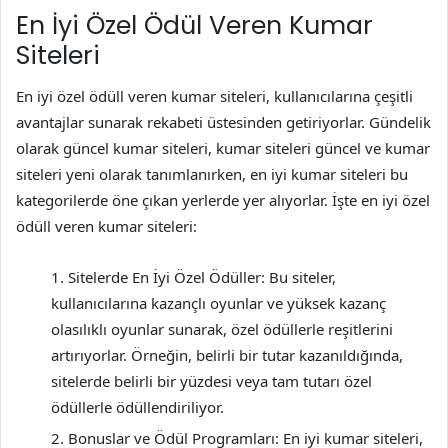
En İyi Özel Ödül Veren Kumar
Siteleri
En iyi özel ödüll veren kumar siteleri, kullanıcılarına çeşitli
avantajlar sunarak rekabeti üstesinden getiriyorlar. Gündelik
olarak güncel kumar siteleri, kumar siteleri güncel ve kumar
siteleri yeni olarak tanımlanırken, en iyi kumar siteleri bu
kategorilerde öne çıkan yerlerde yer alıyorlar. İşte en iyi özel
ödüll veren kumar siteleri:
1. Sitelerde En İyi Özel Ödüller: Bu siteler,
kullanıcılarına kazançlı oyunlar ve yüksek kazanç
olasılıklı oyunlar sunarak, özel ödüllerle reşitlerini
artırıyorlar. Örneğin, belirli bir tutar kazanıldığında,
sitelerde belirli bir yüzdesi veya tam tutarı özel
ödüllerle ödüllendiriliyor.
2. Bonuslar ve Ödül Programları: En iyi kumar siteleri,