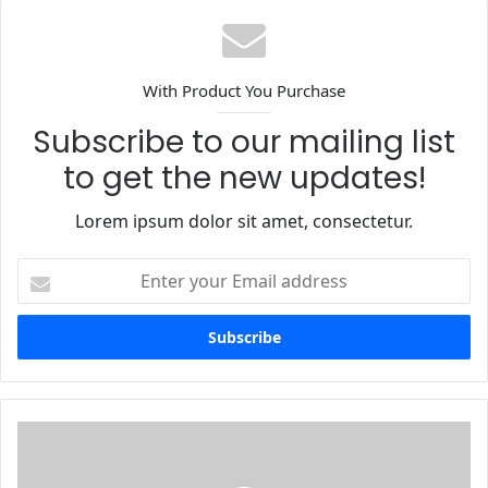
With Product You Purchase
Subscribe to our mailing list
to get the new updates!
Lorem ipsum dolor sit amet, consectetur.