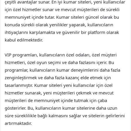
çeşitli avantajlar sunar. En iyi kumar siteleri, yeni kullanıcılar
için özel hizmetler sunar ve mevcut müşterileri de sürekli
memnuniyet içinde tutar. Kumar siteleri güncel olarak bu
konuda sürekli olarak yenilikler yaparak, kullanıcıların
ihtiyaçlarını karşılamakta ve güvenilir bir platform olarak
kabul edilmektedir.
VIP programları, kullanıcıların özel odaları, özel müşteri
hizmetleri, özel oyun seçimi ve daha fazlasını içerir. Bu
programlar, kullanıcıların kumar deneyimlerini daha fazla
zenginleştirmek ve daha fazla kazanç elde etmek için
tasarlanmıştır. Kumar siteleri yeni kullanıcılar için özel
hizmetler sunarak, yeni müşterileri çekmek ve mevcut
müşterileri de memnuniyet içinde tutmak için çaba
gösterirler. Bu, kullanıcıların kumar sitelerine daha uzun
süre süreklilikle bağlı kalmasını sağlar ve sitelerin gelirlerini
artırmaktadır.