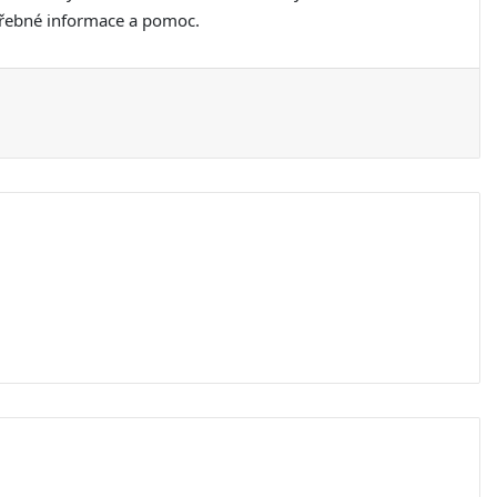
třebné informace a pomoc.