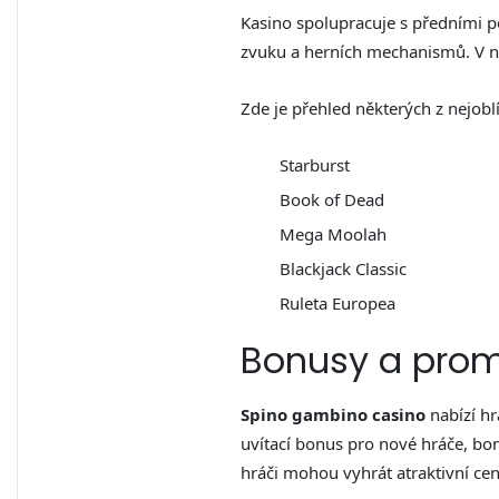
Kasino spolupracuje s předními po
zvuku a herních mechanismů. V nabí
Zde je přehled některých z nejobl
Starburst
Book of Dead
Mega Moolah
Blackjack Classic
Ruleta Europea
Bonusy a prom
Spino gambino casino
nabízí hr
uvítací bonus pro nové hráče, bon
hráči mohou vyhrát atraktivní cen