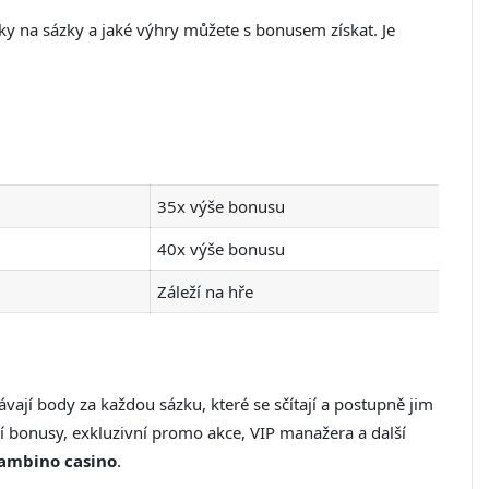
vky na sázky a jaké výhry můžete s bonusem získat. Je
35x výše bonusu
40x výše bonusu
Záleží na hře
vají body za každou sázku, které se sčítají a postupně jim
ší bonusy, exkluzivní promo akce, VIP manažera a další
ambino casino
.