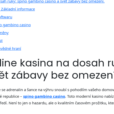
dosah ruky: spino gambino casino a svět zábavy bez omezení.
 Základní informace
oftwaru
o gambino casino
dměny
st
vědné hraní
nline kasina na dosah 
vět zábavy bez omezení
de se adrenalin a šance na výhru snoubí s pohodlím vašeho domov
ké republice –
spino gambino casino
. Toto moderní kasino nabíz
edí. Není to jen o hazardu, ale o kvalitním časovém prožitku, kter