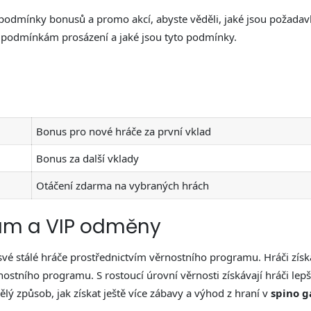
st podmínky bonusů a promo akcí, abyste věděli, jaké jsou požada
á podmínkám prosázení a jaké jsou tyto podmínky.
Bonus pro nové hráče za první vklad
Bonus za další vklady
Otáčení zdarma na vybraných hrách
am a VIP odměny
vé stálé hráče prostřednictvím věrnostního programu. Hráči získá
nostního programu. S rostoucí úrovní věrnosti získávají hráči lep
lý způsob, jak získat ještě více zábavy a výhod z hraní v
spino g