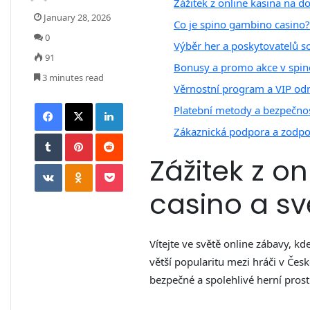
Zážitek z online kasina na 
January 28, 2026
Co je spino gambino casino?
0
Výběr her a poskytovatelů s
91
Bonusy a promo akce v spin
3 minutes read
Věrnostní program a VIP o
Platební metody a bezpečno
Zákaznická podpora a zodpo
Zážitek z o
casino a s
Vítejte ve světě online zábavy, k
větší popularitu mezi hráči v Čes
bezpečné a spolehlivé herní prostř