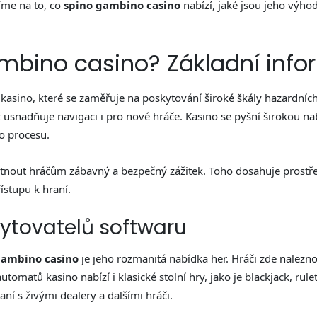
íme na to, co
spino gambino casino
nabízí, jaké jsou jeho výhod
ambino casino? Základní inf
 kasino, které se zaměřuje na poskytování široké škály hazardních
což usnadňuje navigaci i pro nové hráče. Kasino se pyšní širokou
ho procesu.
tnout hráčům zábavný a bezpečný zážitek. Toho dosahuje prostře
stupu k hraní.
kytovatelů softwaru
gambino casino
je jeho rozmanitá nabídka her. Hráči zde nalezn
atů kasino nabízí i klasické stolní hry, jako je blackjack, rulet
aní s živými dealery a dalšími hráči.