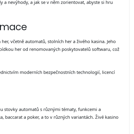
y a nevýhody, a jak se v něm zorientovat, abyste si hru
ormace
 her, včetně automatů, stolních her a živého kasina. Jeho
 nabídkou her od renomovaných poskytovatelů softwaru, což
dnictvím moderních bezpečnostních technologií, licencí
ou stovky automatů s různými tématy, funkcemi a
a, baccarat a poker, a to v různých variantách. Živé kasino