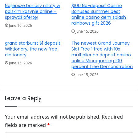
Najlepsze bonusy i sloty w
$100 No-deposit Casino
polskim kasynie online –
Bonuses Summer best
sprawdź ofertę!
online casino gem splash
rainbows gift 2026
June 16, 2026
June 15, 2026
grand starburst $1 deposit
The newest Grand Journey
Wiktionary, the new free
Slot Free 1 free with 10x
dictionary
multiplier no deposit casino
online Microgaming 100
June 15, 2026
percent free Demonstration
June 15, 2026
Leave a Reply
Your email address will not be published.
Required
fields are marked
*
Comment