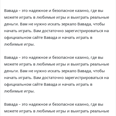
Вавада – это надежное и безопасное казино, где вы
можете играть в любимые игры и выиграть реальные
деньги. Вам не нужно искать зеркало Вавада, чтобы
начать играть. Вам достаточно зарегистрироваться на
официальном сайте Вавада и начать играть в
любимые игры.
Вавада – это надежное и безопасное казино, где вы
можете играть в любимые игры и выиграть реальные
деньги. Вам не нужно искать зеркало Вавада, чтобы
начать играть. Вам достаточно зарегистрироваться на
официальном сайте Вавада и начать играть в
любимые игры.
Вавада – это надежное и безопасное казино, где вы
можете играть в любимые игры и выиграть реальные