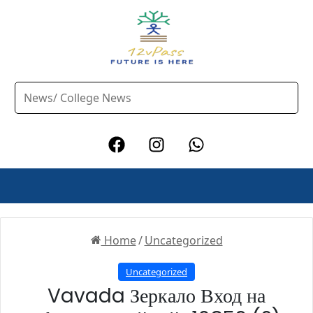
Home
/
Uncategorized
Uncategorized
Vavada Зеркало Вход на