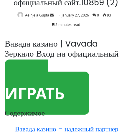
официальный сайт.10859 (2)
Aeinjela Gupta
January 27, 2026
0
93
5 minutes read
Вавада казино | Vavada
Зеркало Вход на официальный
сайт
ИГРАТЬ
Содержимое
Вавада казино – надежный партнер