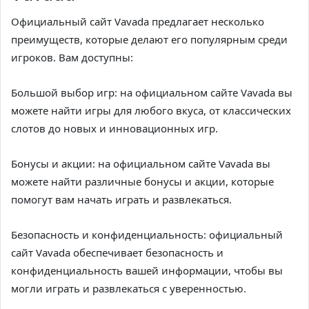
Официальный сайт Vavada предлагает несколько
преимуществ, которые делают его популярным среди
игроков. Вам доступны:
Большой выбор игр: на официальном сайте Vavada вы
можете найти игры для любого вкуса, от классических
слотов до новых и инновационных игр.
Бонусы и акции: на официальном сайте Vavada вы
можете найти различные бонусы и акции, которые
помогут вам начать играть и развлекаться.
Безопасность и конфиденциальность: официальный
сайт Vavada обеспечивает безопасность и
конфиденциальность вашей информации, чтобы вы
могли играть и развлекаться с уверенностью.