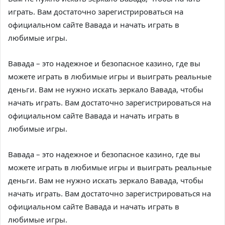
играть. Вам достаточно зарегистрироваться на
официальном сайте Вавада и начать играть в
любимые игры.
Вавада – это надежное и безопасное казино, где вы
можете играть в любимые игры и выиграть реальные
деньги. Вам не нужно искать зеркало Вавада, чтобы
начать играть. Вам достаточно зарегистрироваться на
официальном сайте Вавада и начать играть в
любимые игры.
Вавада – это надежное и безопасное казино, где вы
можете играть в любимые игры и выиграть реальные
деньги. Вам не нужно искать зеркало Вавада, чтобы
начать играть. Вам достаточно зарегистрироваться на
официальном сайте Вавада и начать играть в
любимые игры.