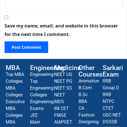
Save my name, email, and website in this browser
for the next time I comment.
MBA
Engineering
Medicine
Other
Sarkari
Courses
Exam
Top MBA
Engineering
NEET UG
Animation
RRB
Colleges
Top
NEET PG
B.Com
Group D
MBA
Engineering
NEET SS
B.Sc
RRB
Colleges
Colleges
NEET
BBA
NTPC
Executive
Engineering
MDS
CA
CTET
MBA
Exams
INI CET
Fashion
UGC NET
Colleges
JEE
FMGE
Designing
DSSSB
MBA
Main
AIAPGET