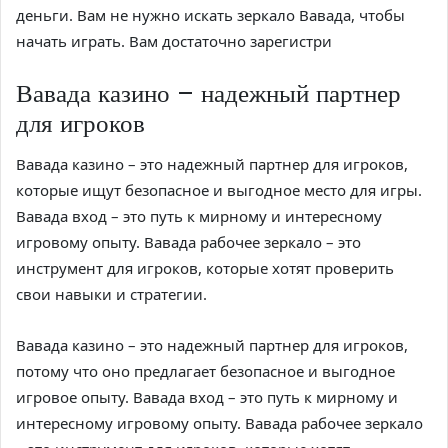
деньги. Вам не нужно искать зеркало Вавада, чтобы
начать играть. Вам достаточно зарегистри
Вавада казино – надежный партнер
для игроков
Вавада казино – это надежный партнер для игроков,
которые ищут безопасное и выгодное место для игры.
Вавада вход – это путь к мирному и интересному
игровому опыту. Вавада рабочее зеркало – это
инструмент для игроков, которые хотят проверить
свои навыки и стратегии.
Вавада казино – это надежный партнер для игроков,
потому что оно предлагает безопасное и выгодное
игровое опыту. Вавада вход – это путь к мирному и
интересному игровому опыту. Вавада рабочее зеркало