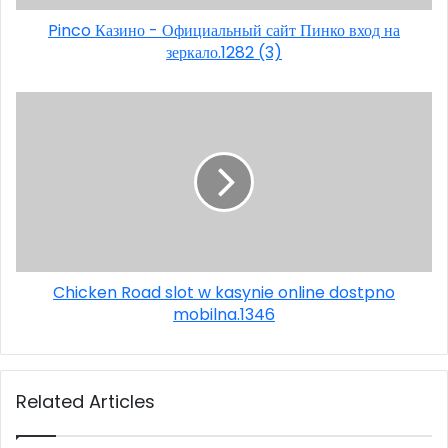
Pinco Казино - Официальный сайт Пинко вход на
зеркало.1282 (3)
Chicken Road slot w kasynie online dostpno
mobilna.1346
Related Articles