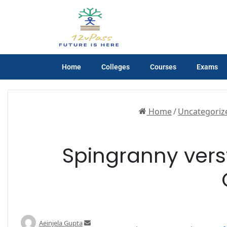
Home
Colleges
Courses
Exams
Home
/
Uncategoriz
Spingranny vers
Aeinjela Gupta