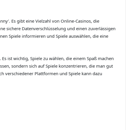
nny’. Es gibt eine Vielzahl von Online-Casinos, die
, eine sichere Datenverschlüsselung und einen zuverlässigen
nen Spiele informieren und Spiele auswählen, die eine
 Es ist wichtig, Spiele zu wählen, die einem Spaß machen
sen, sondern sich auf Spiele konzentrieren, die man gut
ich verschiedener Plattformen und Spiele kann dazu