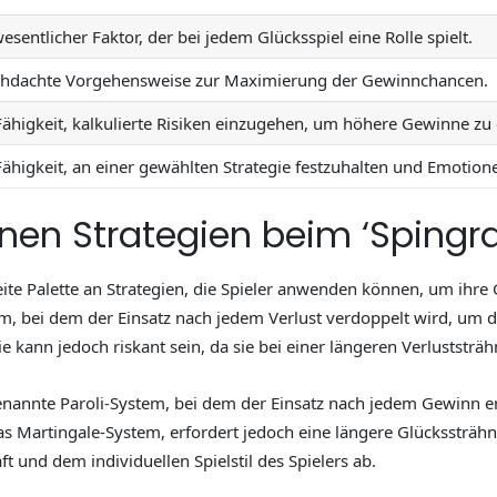
wesentlicher Faktor, der bei jedem Glücksspiel eine Rolle spielt.
hdachte Vorgehensweise zur Maximierung der Gewinnchancen.
Fähigkeit, kalkulierte Risiken einzugehen, um höhere Gewinne zu 
Fähigkeit, an einer gewählten Strategie festzuhalten und Emotione
nen Strategien beim ‘Spingr
eite Palette an Strategien, die Spieler anwenden können, um ihre 
, bei dem der Einsatz nach jedem Verlust verdoppelt wird, um d
ie kann jedoch riskant sein, da sie bei einer längeren Verluststr
ogenannte Paroli-System, bei dem der Einsatz nach jedem Gewinn
 das Martingale-System, erfordert jedoch eine längere Glückssträhn
ft und dem individuellen Spielstil des Spielers ab.