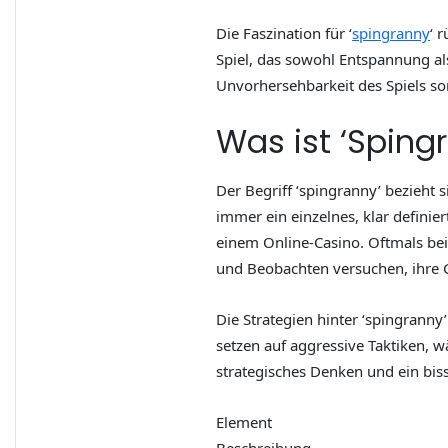
Die Faszination für ‘
spingranny
‘ 
Spiel, das sowohl Entspannung al
Unvorhersehbarkeit des Spiels so
Was ist ‘Spingr
Der Begriff ‘spingranny’ bezieht 
immer ein einzelnes, klar definie
einem Online-Casino. Oftmals bein
und Beobachten versuchen, ihre
Die Strategien hinter ‘spingranny’
setzen auf aggressive Taktiken, w
strategisches Denken und ein biss
Element