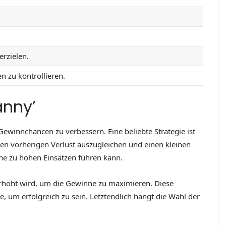
erzielen.
n zu kontrollieren.
anny’
Gewinnchancen zu verbessern. Eine beliebte Strategie ist
en vorherigen Verlust auszugleichen und einen kleinen
ähne zu hohen Einsätzen führen kann.
 erhöht wird, um die Gewinne zu maximieren. Diese
e, um erfolgreich zu sein. Letztendlich hängt die Wahl der