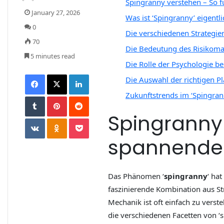
Spingranny verstehen – So 
January 27, 2026
Was ist ‘Spingranny’ eigentli
0
Die verschiedenen Strategie
70
Die Bedeutung des Risikom
5 minutes read
Die Rolle der Psychologie b
Die Auswahl der richtigen Pl
Zukunftstrends im ‘Spingran
Spingranny 
spannende
Das Phänomen ‘
spingranny
‘ ha
faszinierende Kombination aus Str
Mechanik ist oft einfach zu verste
die verschiedenen Facetten von ‘sp