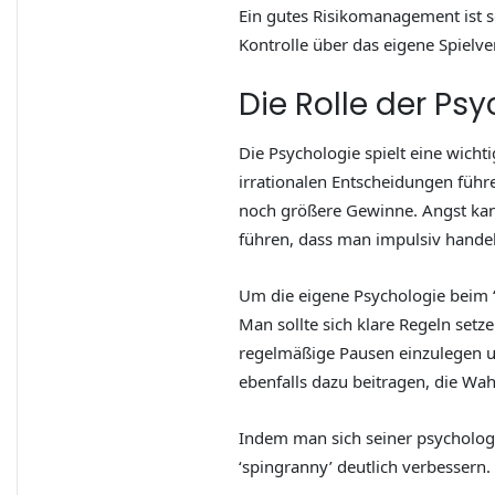
Ein gutes Risikomanagement ist so
Kontrolle über das eigene Spielve
Die Rolle der Ps
Die Psychologie spielt eine wichti
irrationalen Entscheidungen führ
noch größere Gewinne. Angst kann
führen, dass man impulsiv handelt
Um die eigene Psychologie beim ‘s
Man sollte sich klare Regeln setz
regelmäßige Pausen einzulegen und
ebenfalls dazu beitragen, die Wah
Indem man sich seiner psycholog
‘spingranny’ deutlich verbessern.