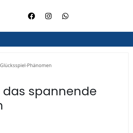
e Glücksspiel-Phänomen
rt das spannende
n