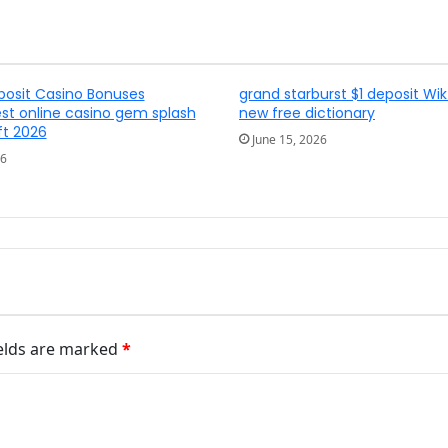
posit Casino Bonuses
grand starburst $1 deposit Wik
t online casino gem splash
new free dictionary
ft 2026
June 15, 2026
26
ields are marked
*