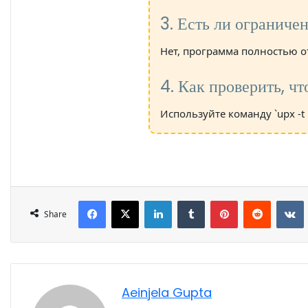
3. Есть ли ограниче
Нет, программа полностью 
4. Как проверить, ч
Используйте команду `upx -
Share
Aeinjela Gupta