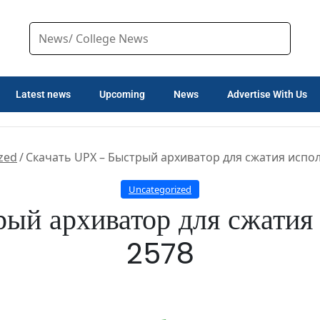
Latest news
Upcoming
News
Advertise With Us
zed
/
Скачать UPX – Быстрый архиватор для сжатия испо
Uncategorized
рый архиватор для сжатия
2578