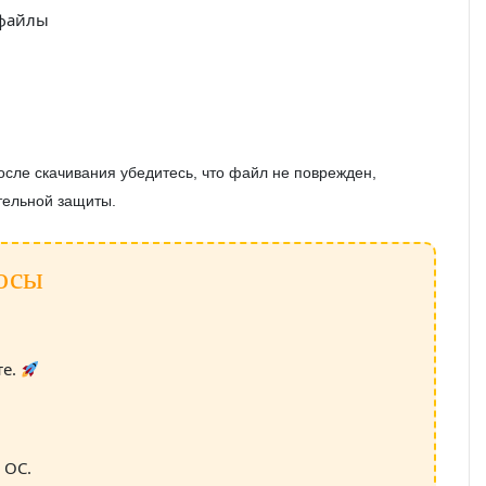
 файлы
сле скачивания убедитесь, что файл не поврежден,
тельной защиты.
осы
те.
 ОС.