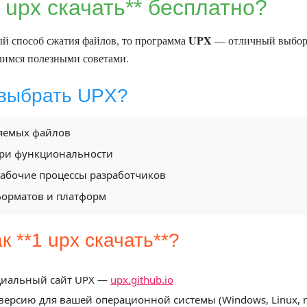
1 upx скачать** бесплатно?
UPX
й способ сжатия файлов, то программа
— отличный выбор. 
елимся полезными советами.
 выбрать UPX?
яемых файлов
ери функциональности
рабочие процессы разработчиков
орматов и платформ
к **1 upx скачать**?
циальный сайт UPX —
upx.github.io
ерсию для вашей операционной системы (Windows, Linux, 