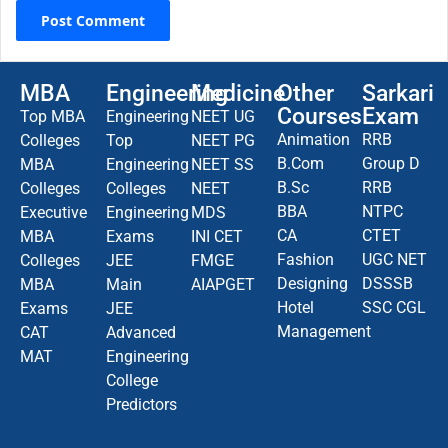
MBA
Engineering
Medicine
Other
Sarkari
Courses
Exam
Top MBA
Engineering
NEET UG
Animation
RRB
Colleges
Top
NEET PG
B.Com
Group D
MBA
Engineering
NEET SS
B.Sc
RRB
Colleges
Colleges
NEET
BBA
NTPC
Executive
Engineering
MDS
CA
CTET
MBA
Exams
INI CET
Fashion
UGC NET
Colleges
JEE
FMGE
Designing
DSSSB
MBA
Main
AIAPGET
Hotel
SSC CGL
Exams
JEE
Management
CAT
Advanced
MAT
Engineering
College
Predictors