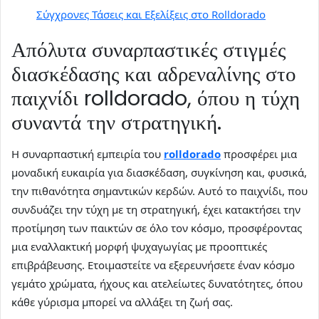
Σύγχρονες Τάσεις και Εξελίξεις στο Rolldorado
Απόλυτα συναρπαστικές στιγμές
διασκέδασης και αδρεναλίνης στο
παιχνίδι rolldorado, όπου η τύχη
συναντά την στρατηγική.
Η συναρπαστική εμπειρία του
rolldorado
προσφέρει μια
μοναδική ευκαιρία για διασκέδαση, συγκίνηση και, φυσικά,
την πιθανότητα σημαντικών κερδών. Αυτό το παιχνίδι, που
συνδυάζει την τύχη με τη στρατηγική, έχει κατακτήσει την
προτίμηση των παικτών σε όλο τον κόσμο, προσφέροντας
μια εναλλακτική μορφή ψυχαγωγίας με προοπτικές
επιβράβευσης. Ετοιμαστείτε να εξερευνήσετε έναν κόσμο
γεμάτο χρώματα, ήχους και ατελείωτες δυνατότητες, όπου
κάθε γύρισμα μπορεί να αλλάξει τη ζωή σας.