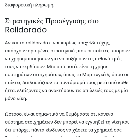
διαφορετική πληρωμή.
Στρατηγικές Προσέγγισης στο
Rolldorado
Αν και το rolldorado είναι κυρίως παιχνίδι τύχης,
υπάρχουν ορισμένες στρατηγικές που οι παίκτες μπορούν
να χρησιμοποιήσουν για να αυξήσουν τις πιθανότητές
τους να κερδίσουν. Μία από αυτές είναι η χρήση
συστημάτων στοιχημάτων, όπως το Μαρτινγκέιλ, όπου οι
παίκτες διπλασιάζουν το ποντάρισμά τους μετά από κάθε
ήττα, ελπίζοντας να ανακτήσουν τις απώλειές τους με μία
μόνο νίκη.
Ωστόσο, είναι σημαντικό να θυμόμαστε ότι κανένα
σύστημα στοιχημάτων δεν μπορεί να εγγυηθεί τη νίκη και
ότι υπάρχει πάντα κίνδυνος να χάσετε τα χρήματά σας.