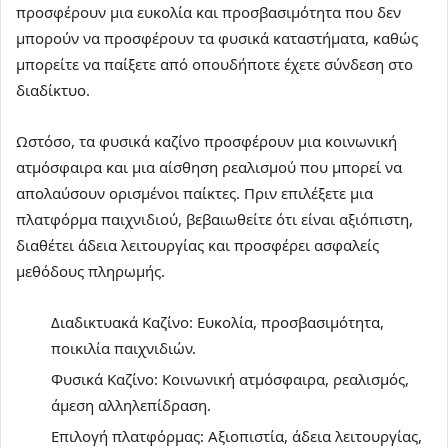
προσφέρουν μια ευκολία και προσβασιμότητα που δεν
μπορούν να προσφέρουν τα φυσικά καταστήματα, καθώς
μπορείτε να παίξετε από οπουδήποτε έχετε σύνδεση στο
διαδίκτυο.
Ωστόσο, τα φυσικά καζίνο προσφέρουν μια κοινωνική
ατμόσφαιρα και μια αίσθηση ρεαλισμού που μπορεί να
απολαύσουν ορισμένοι παίκτες. Πριν επιλέξετε μια
πλατφόρμα παιχνιδιού, βεβαιωθείτε ότι είναι αξιόπιστη,
διαθέτει άδεια λειτουργίας και προσφέρει ασφαλείς
μεθόδους πληρωμής.
Διαδικτυακά Καζίνο: Ευκολία, προσβασιμότητα,
ποικιλία παιχνιδιών.
Φυσικά Καζίνο: Κοινωνική ατμόσφαιρα, ρεαλισμός,
άμεση αλληλεπίδραση.
Επιλογή πλατφόρμας: Αξιοπιστία, άδεια λειτουργίας,