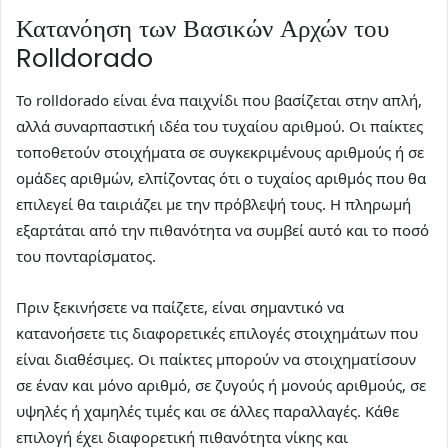
Κατανόηση των Βασικών Αρχών του
Rolldorado
Το rolldorado είναι ένα παιχνίδι που βασίζεται στην απλή,
αλλά συναρπαστική ιδέα του τυχαίου αριθμού. Οι παίκτες
τοποθετούν στοιχήματα σε συγκεκριμένους αριθμούς ή σε
ομάδες αριθμών, ελπίζοντας ότι ο τυχαίος αριθμός που θα
επιλεγεί θα ταιριάζει με την πρόβλεψή τους. Η πληρωμή
εξαρτάται από την πιθανότητα να συμβεί αυτό και το ποσό
του πονταρίσματος.
Πριν ξεκινήσετε να παίζετε, είναι σημαντικό να
κατανοήσετε τις διαφορετικές επιλογές στοιχημάτων που
είναι διαθέσιμες. Οι παίκτες μπορούν να στοιχηματίσουν
σε έναν και μόνο αριθμό, σε ζυγούς ή μονούς αριθμούς, σε
υψηλές ή χαμηλές τιμές και σε άλλες παραλλαγές. Κάθε
επιλογή έχει διαφορετική πιθανότητα νίκης και