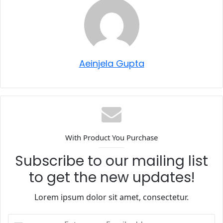
Aeinjela Gupta
With Product You Purchase
Subscribe to our mailing list
to get the new updates!
Lorem ipsum dolor sit amet, consectetur.