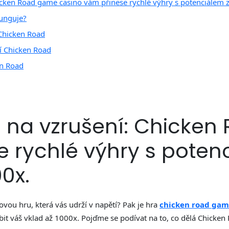
hicken Road game casino vám přinese rychlé výhry s potenciálem z
funguje?
 Chicken Road
cí Chicken Road
en Road
e na vzrušení: Chicke
 rychlé výhry s poten
0x.
ovou hru, která vás udrží v napětí? Pak je hra
chicken road gam
it váš vklad až 1000x. Pojďme se podívat na to, co dělá Chicken R