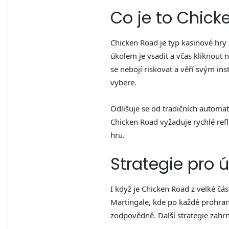
Co je to Chick
Chicken Road je typ kasinové hry z
úkolem je vsadit a včas kliknout na
se nebojí riskovat a věří svým i
vybere.
Odlišuje se od tradičních automatů
Chicken Road vyžaduje rychlé refl
hru.
Strategie pro
I když je Chicken Road z velké čás
Martingale, kde po každé prohrané
zodpovědně. Další strategie zahrnu