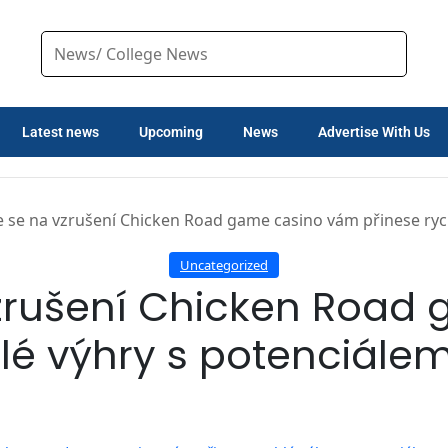
Latest news
Upcoming
News
Advertise With Us
e se na vzrušení Chicken Road game casino vám přinese ryc
Uncategorized
vzrušení Chicken Roa
lé výhry s potenciále