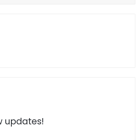
ew updates!