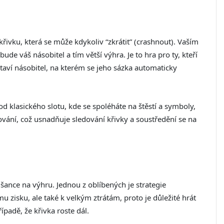
křivku, která se může kdykoliv “zkrátit” (crashnout). Vaším
ude váš násobitel a tím větší výhra. Je to hra pro ty, kteří
taví násobitel, na kterém se jeho sázka automaticky
od klasického slotu, kde se spoléháte na štěstí a symboly,
ování, což usnadňuje sledování křivky a soustředění se na
 šance na výhru. Jednou z oblíbených je strategie
 zisku, ale také k velkým ztrátám, proto je důležité hrát
ípadě, že křivka roste dál.