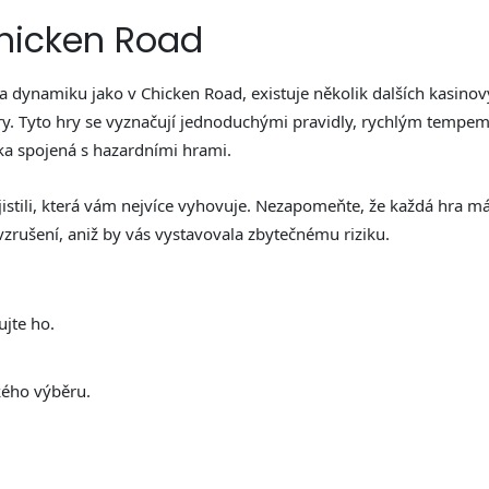
Chicken Road
 dynamiku jako v Chicken Road, existuje několik dalších kasinový
ry. Tyto hry se vyznačují jednoduchými pravidly, rychlým tempem 
ka spojená s hazardními hrami.
jistili, která vám nejvíce vyhovuje. Nezapomeňte, že každá hra má s
 vzrušení, aniž by vás vystavovala zbytečnému riziku.
ujte ho.
kého výběru.