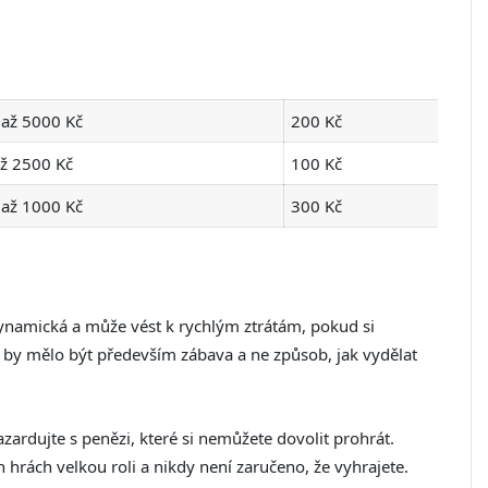
až 5000 Kč
200 Kč
ž 2500 Kč
100 Kč
až 1000 Kč
300 Kč
 dynamická a může vést k rychlým ztrátám, pokud si
ní by mělo být především zábava a ne způsob, jak vydělat
zardujte s penězi, které si nemůžete dovolit prohrát.
h hrách velkou roli a nikdy není zaručeno, že vyhrajete.