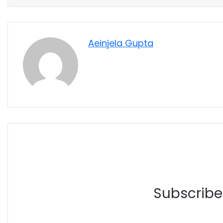
Aeinjela Gupta
Subscribe 