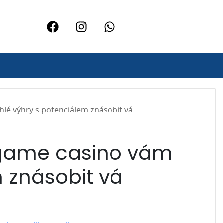
hlé výhry s potenciálem znásobit vá
d game casino vám
m znásobit vá