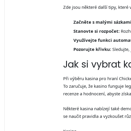
Zde jsou některé další tipy, kte
Začněte s malými sázkami
Stanovte si rozpočet:
Rozho
Využívejte funkci automa
Pozorujte křivku:
Sledujte, 
Jak si vybrat 
Při výběru kasina pro hraní Chick
To zaručuje, že kasino funguje le
recenze a hodnocení, abyste získa
Některé kasina nabízejí také demo
se naučit pravidla a vyzkoušet růz