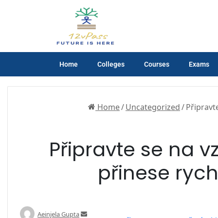
Home
Colleges
Courses
Exams
Home
/
Uncategorized
/
Připravt
Připravte se na 
přinese rych
Aeinjela Gupta