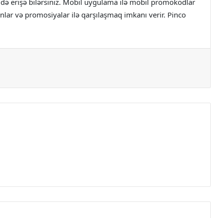
ldə erişə bilərsiniz. Mobil uygulama ilə mobil promokodlar
lar və promosiyalar ilə qarşılaşmaq imkanı verir. Pinco