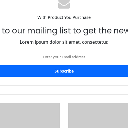
With Product You Purchase
to our mailing list to get the n
Lorem ipsum dolor sit amet, consectetur.