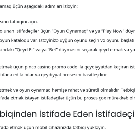
amaq üçün aşağıdakı adımları izləyin:
sino tətbiqini açın.
 olunan istifadəçilər üçün “Oyun Oynamaq” və ya “Play Now” düym
 oyun kataloqu var. İstəyinizə uyğun oyunu seçin və oyunu başlatı
indəki “Qeyd Et” və ya “Bet” düyməsini seçərək qeyd etmək və ya 
etmək üçün pinco casino promo code ilə qeydiyyatdan keçirən istif
ifadə edilə bilər və qeydiyyat prosesini basitleşdirir.
 etmək və oyun oynamaq həmişə rahat və sürətli olmalıdır. Tətbiqi
tifadə etmək istəyən istifadəçilər üçün bu proses çox mürəkkəb o
biqindən İstifadə Edən İstifadəç
ifadə etmək üçün mobil cihazınızda tətbiqi yükləyin.