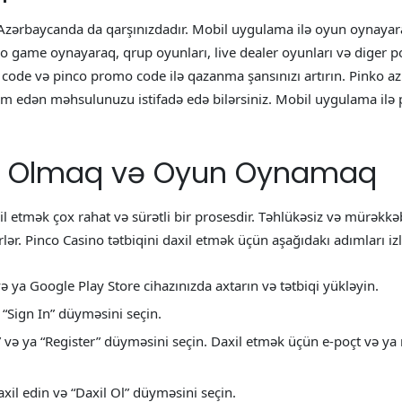
Azərbaycanda da qarşınızdadır. Mobil uygulama ilə oyun oynayara
o game oynayaraq, qrup oyunları, live dealer oyunları və diger po
code və pinco promo code ilə qazanma şansınızı artırın. Pinko a
im edən məhsulunuzu istifadə edə bilərsiniz. Mobil uygulama ilə 
il Olmaq və Oyun Oynamaq
xil etmək çox rahat və sürətli bir prosesdir. Təhlükəsiz və mürəkk
ərlər. Pinco Casino tətbiqini daxil etmək üçün aşağıdakı adımları iz
ə ya Google Play Store cihazınızda axtarın və tətbiqi yükləyin.
a “Sign In” düyməsini seçin.
t” və ya “Register” düyməsini seçin. Daxil etmək üçün e-poçt və ya
axil edin və “Daxil Ol” düyməsini seçin.