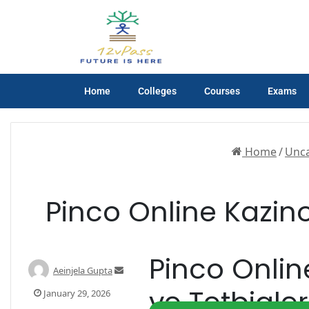
Home
Colleges
Courses
Exams
Home
/
Unca
Pinco Online Kazin
Pinco Onli
Aeinjela Gupta
və Tətbiqlər
January 29, 2026