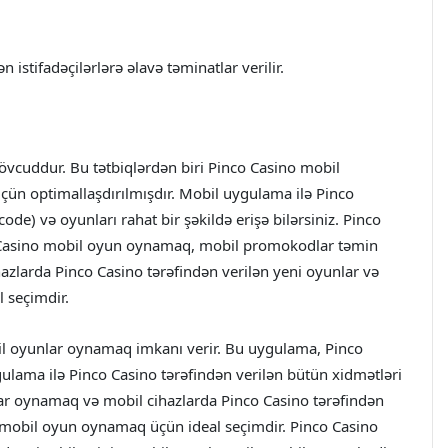
stifadəçilərlərə əlavə təminatlar verilir.
vcuddur. Bu tətbiqlərdən biri Pinco Casino mobil
ün optimallaşdırılmışdır. Mobil uygulama ilə Pinco
e) və oyunları rahat bir şəkildə erişə bilərsiniz. Pinco
co Casino mobil oyun oynamaq, mobil promokodlar təmin
azlarda Pinco Casino tərəfindən verilən yeni oyunlar və
 seçimdir.
l oyunlar oynamaq imkanı verir. Bu uygulama, Pinco
ulama ilə Pinco Casino tərəfindən verilən bütün xidmətləri
lar oynamaq və mobil cihazlarda Pinco Casino tərəfindən
, mobil oyun oynamaq üçün ideal seçimdir. Pinco Casino