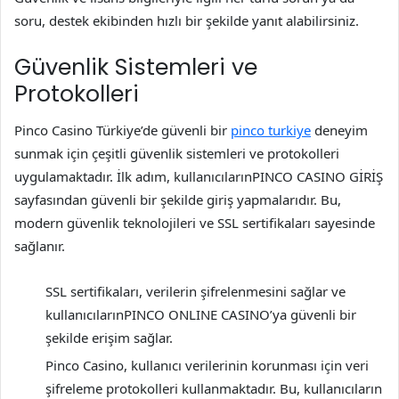
soru, destek ekibinden hızlı bir şekilde yanıt alabilirsiniz.
Güvenlik Sistemleri ve
Protokolleri
Pinco Casino Türkiye’de güvenli bir
pinco turkiye
deneyim
sunmak için çeşitli güvenlik sistemleri ve protokolleri
uygulamaktadır. İlk adım, kullanıcılarınPINCO CASINO GİRİŞ
sayfasından güvenli bir şekilde giriş yapmalarıdır. Bu,
modern güvenlik teknolojileri ve SSL sertifikaları sayesinde
sağlanır.
SSL sertifikaları, verilerin şifrelenmesini sağlar ve
kullanıcılarınPINCO ONLINE CASINO’ya güvenli bir
şekilde erişim sağlar.
Pinco Casino, kullanıcı verilerinin korunması için veri
şifreleme protokolleri kullanmaktadır. Bu, kullanıcıların