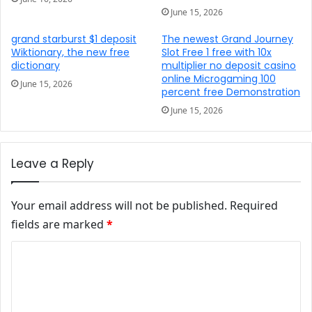
June 15, 2026
grand starburst $1 deposit
The newest Grand Journey
Wiktionary, the new free
Slot Free 1 free with 10x
dictionary
multiplier no deposit casino
online Microgaming 100
June 15, 2026
percent free Demonstration
June 15, 2026
Leave a Reply
Your email address will not be published.
Required
fields are marked
*
Comment
*