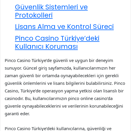
Güvenlik Sistemleri ve
Protokolleri
Lisans Alma ve Kontrol Süreci
Pinco Casino Türkiye’deki
Kullanıcı Koruması
Pinco Casino Türkiye’de güvenli ve uygun bir deneyim
sunuyor. Güncel giriş sayfamızda, kullanıcılarımızın her
zaman güvenli bir ortamda oynayabilecekleri için gerekli
güvenlik önlemlerini ve lisans bilgilerini bulabilirsiniz. Pinco
Casino, Türkiye’de operasyon yapma yetkisi olan lisanslı bir
casinodır. Bu, kullanıcılarımızın pinco online casino’da
güvenle oynayabileceklerini ve verilerinin korunabileceğini
garanti eder.
Pinco Casino Türkiye’deki kullanıcılarına, güvenliği ve