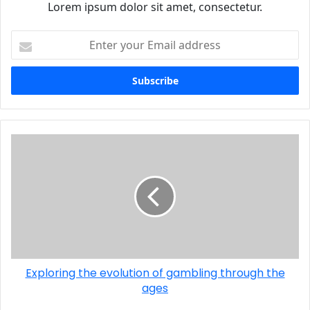
Lorem ipsum dolor sit amet, consectetur.
Exploring the evolution of gambling through the
ages