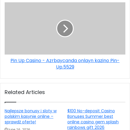
Pin Up Casino - Azrbaycanda onlayn kazino Pin-
Up.5529
Related Articles
Najlepsze bonusy i sloty w
$100 No-deposit Casino
polskim kasynie online –
Bonuses Summer best
sprawdź ofertę!
online casino gem splash
rainbows gift 2026
June 16, 2026