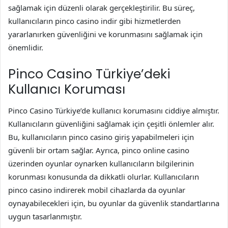
sağlamak için düzenli olarak gerçekleştirilir. Bu süreç,
kullanıcıların pinco casino indir gibi hizmetlerden
yararlanırken güvenliğini ve korunmasını sağlamak için
önemlidir.
Pinco Casino Türkiye’deki
Kullanıcı Koruması
Pinco Casino Türkiye’de kullanıcı korumasını ciddiye almıştır.
Kullanıcıların güvenliğini sağlamak için çeşitli önlemler alır.
Bu, kullanıcıların pinco casino giriş yapabilmeleri için
güvenli bir ortam sağlar. Ayrıca, pinco online casino
üzerinden oyunlar oynarken kullanıcıların bilgilerinin
korunması konusunda da dikkatli olurlar. Kullanıcıların
pinco casino indirerek mobil cihazlarda da oyunlar
oynayabilecekleri için, bu oyunlar da güvenlik standartlarına
uygun tasarlanmıştır.