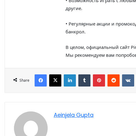
• Возможность играть с любым
другие.
• Регулярные акции и промоко
банкрол.
В целом, официальный сайт Pi
Мы рекомендуем вам попробова
Share
Aeinjela Gupta