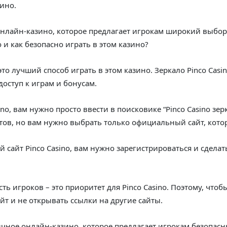
ино.
 онлайн-казино, которое предлагает игрокам широкий выбор
 и как безопасно играть в этом казино?
 это лучший способ играть в этом казино. Зеркало Pinco Cas
оступ к играм и бонусам.
no, вам нужно просто ввести в поисковике “Pinco Casino зер
ов, но вам нужно выбрать только официальный сайт, котор
сайт Pinco Casino, вам нужно зарегистрироваться и сделат
ть игроков – это приоритет для Pinco Casino. Поэтому, чтоб
т и не открывать ссылки на другие сайты.
тличное онлайн-казино, которое предлагает игрокам безопас