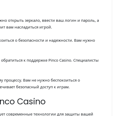
жно открыть зеркало, ввести ваш логин и пароль, а
лит вам насладиться игрой.
окоиться о безопасности и надежности. Вам нужно
 обратиться к поддержке Pinco Casino. Специалисты
му процессу. Вам не нужно беспокоиться о
ечивает безопасный доступ к играм.
Pinco Casino
ьзует современные технологии для защиты вашей