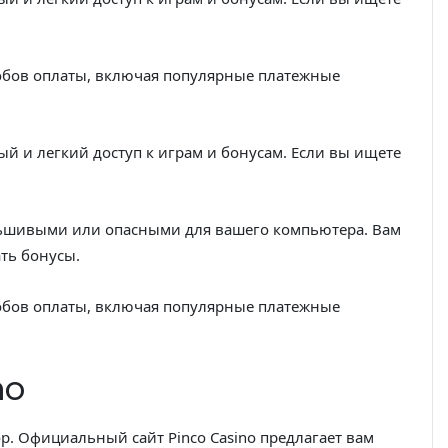
особов оплаты, включая популярные платежные
ный и легкий доступ к играм и бонусам. Если вы ищете
альшивыми или опасными для вашего компьютера. Вам
ть бонусы.
особов оплаты, включая популярные платежные
no
ор. Официальный сайт Pinco Casino предлагает вам