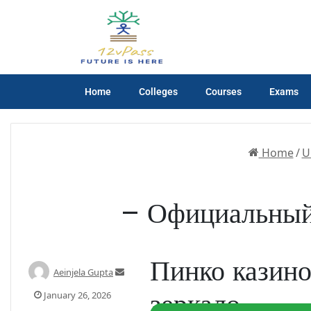
Home
Colleges
Courses
Exams
Home
/
U
– Официальный 
Пинко казин
Aeinjela Gupta
зеркало
January 26, 2026