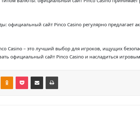
 типом валюты: официальный сайт Pinco Casino принимает 
ды: официальный сайт Pinco Casino регулярно предлагает 
nco Casino – это лучший выбор для игроков, ищущих безоп
ть официальный сайт Pinco Casino и насладиться игровым