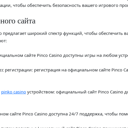
ии, чтобы обеспечить безопасность вашего игрового проц
ного сайта
o предлагает широкий спектр функций, чтобы обеспечить в
ют:
фициальном сайте Pinco Casino доступны игры на любом уст
сс регистрации: регистрация на официальном сайте Pinco C
м
pinko casino
устройством: официальный сайт Pinco Casino д
ном сайте Pinco Casino доступна 24/7 поддержка, чтобы по