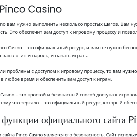
о Pinco Casino
sino вам нужно выполнить несколько простых шагов. Вам ну
ть. Это обеспечит вам доступ к игровому процессу и позво
nco Casino – это официальный ресурс, и вам не нужно бесп
и ваш логин и пароль, и начать играть.
ли проблемы с доступом к игровому процессу, то вам нужно
в любое время и обеспечить вам доступ к играм.
 Casino – это простой и безопасный способ доступа к игрово
тому что зеркало – это официальный ресурс, который обесп
 функции официального сайта 
айта Pinco Casino является его безопасность. Сайт испол