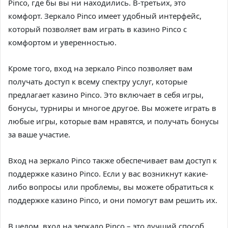
Pinco, где бы вы ни находились. В-третьих, это
комфорт. Зеркало Pinco имеет удобный интерфейс,
который позволяет вам играть в казино Pinco с
комфортом и уверенностью.
Кроме того, вход на зеркало Pinco позволяет вам
получать доступ к всему спектру услуг, которые
предлагает казино Pinco. Это включает в себя игры,
бонусы, турниры и многое другое. Вы можете играть в
любые игры, которые вам нравятся, и получать бонусы
за ваше участие.
Вход на зеркало Pinco также обеспечивает вам доступ к
поддержке казино Pinco. Если у вас возникнут какие-
либо вопросы или проблемы, вы можете обратиться к
поддержке казино Pinco, и они помогут вам решить их.
В целом, вход на зеркало Pinco – это лучший способ