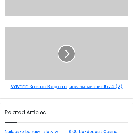
Vavada Зеркало Вход на официальный сайт.1674 (2)
Related Articles
Najlepsze bonusy i sloty w
$100 No-deposit Casino