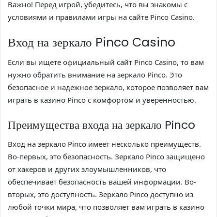
Важно! Перед игрой, убедитесь, что вы знакомы с
условиями и правилами игры на сайте Pinco Casino.
Вход на зеркало Pinco Casino
Если вы ищете официальный сайт Pinco Casino, то вам
нужно обратить внимание на зеркало Pinco. Это
безопасное и надежное зеркало, которое позволяет вам
играть в казино Pinco с комфортом и уверенностью.
Преимущества входа на зеркало Pinco
Вход на зеркало Pinco имеет несколько преимуществ.
Во-первых, это безопасность. Зеркало Pinco защищено
от хакеров и других злоумышленников, что
обеспечивает безопасность вашей информации. Во-
вторых, это доступность. Зеркало Pinco доступно из
любой точки мира, что позволяет вам играть в казино