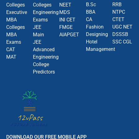
B.Sc
RRB
Colleges
Colleges
NEET
BBA
NTPC
Executive
Engineering
MDS
CA
CTET
MBA
Exams
INI CET
Fashion
UGC NET
Colleges
JEE
FMGE
Designing
DSSSB
MBA
Main
AIAPGET
Hotel
SSC CGL
Exams
JEE
Management
CAT
Advanced
MAT
Engineering
College
Predictors
DOWNLOAD OUR FREE MOBILE APP