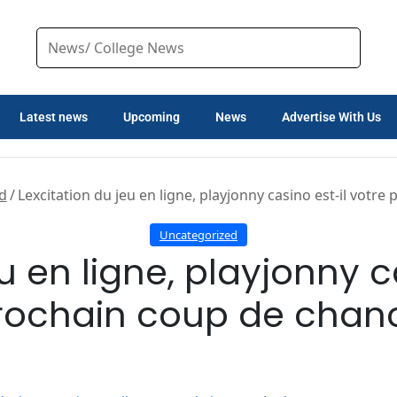
Latest news
Upcoming
News
Advertise With Us
d
/
Lexcitation du jeu en ligne, playjonny casino est-il votr
Uncategorized
u en ligne, playjonny c
rochain coup de chan