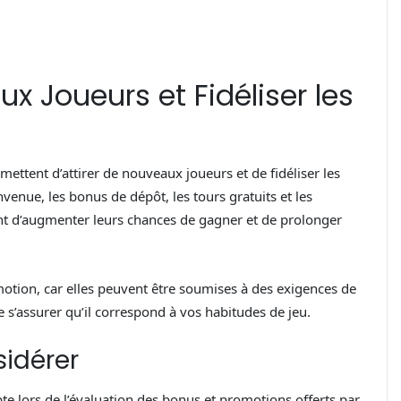
x Joueurs et Fidéliser les
ettent d’attirer de nouveaux joueurs et de fidéliser les
enue, les bonus de dépôt, les tours gratuits et les
ant d’augmenter leurs chances de gagner et de prolonger
motion, car elles peuvent être soumises à des exigences de
de s’assurer qu’il correspond à vos habitudes de jeu.
sidérer
e lors de l’évaluation des bonus et promotions offerts par