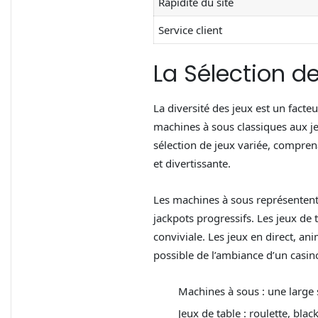
Rapidité du site
Service client
La Sélection de
La diversité des jeux est un facte
machines à sous classiques aux jeu
sélection de jeux variée, compren
et divertissante.
Les machines à sous représentent 
jackpots progressifs. Les jeux de t
conviviale. Les jeux en direct, an
possible de l’ambiance d’un casino
Machines à sous : une large s
Jeux de table : roulette, black