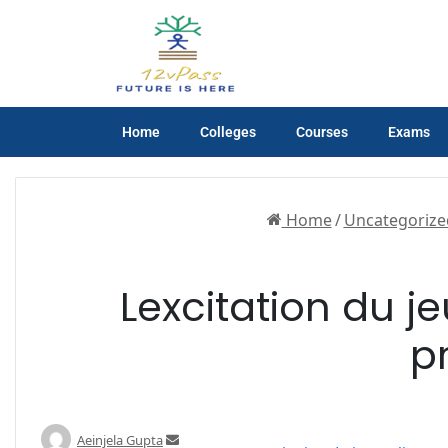
Home
Colleges
Courses
Exams
Home
/
Uncategorize
Lexcitation du je
p
Aeinjela Gupta