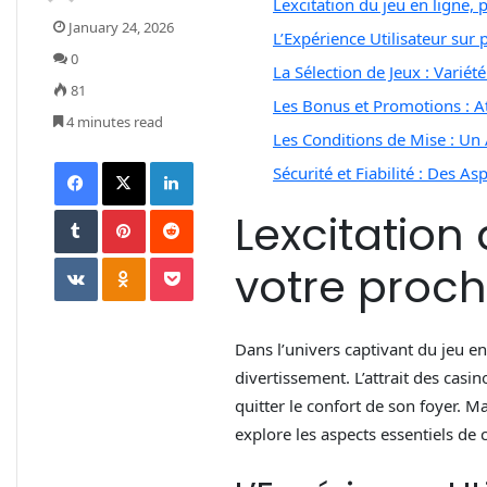
Lexcitation du jeu en ligne, 
January 24, 2026
L’Expérience Utilisateur sur 
0
La Sélection de Jeux : Variété
81
Les Bonus et Promotions : At
4 minutes read
Les Conditions de Mise : Un 
Sécurité et Fiabilité : Des A
Lexcitation 
votre proc
Dans l’univers captivant du jeu en
divertissement. L’attrait des casi
quitter le confort de son foyer. M
explore les aspects essentiels de 