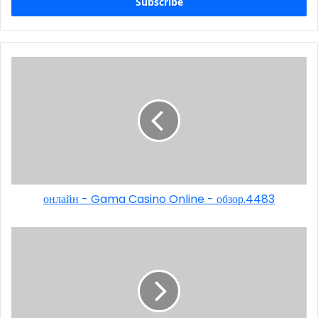
онлайн - Gama Casino Online - обзор.4483