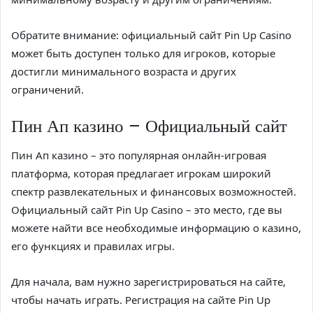
Обратите внимание: официальный сайт Pin Up Casino
может быть доступен только для игроков, которые
достигли минимального возраста и других
ограничений.
Пин Ап казино – Официальный сайт
Пин Ап казино – это популярная онлайн-игровая
платформа, которая предлагает игрокам широкий
спектр развлекательных и финансовых возможностей.
Официальный сайт Pin Up Casino – это место, где вы
можете найти все необходимые информацию о казино,
его функциях и правилах игры.
Для начала, вам нужно зарегистрироваться на сайте,
чтобы начать играть. Регистрация на сайте Pin Up