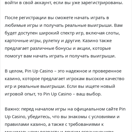
войти в свой аккаунт, если вы уже зарегистрированы.
После регистрации вы сможете начать играть в
любимые игры и получать реальные выигрыши. Вам
будет доступен широкий спектр игр, включая слоты,
карточные игры, рулетку и другие. Казино также
предлагает различные бонусы и акции, которые
помогут вам начать играть и получать выигрыши.
В целом, Pin Up Casino – это надежное и проверенное
казино, которое предлагает игрокам высокое качество
игр и реальные выигрыши. Если вы ищете новый
игровой опыт, то Pin Up Casino – ваш выбор.
Важно: перед началом игры на официальном сайте Pin
Up Casino, убедитесь, что вы знакомы с условиями и
правилами казино, а также с требованиями к
минимальному возрасту и другим ограничениям.