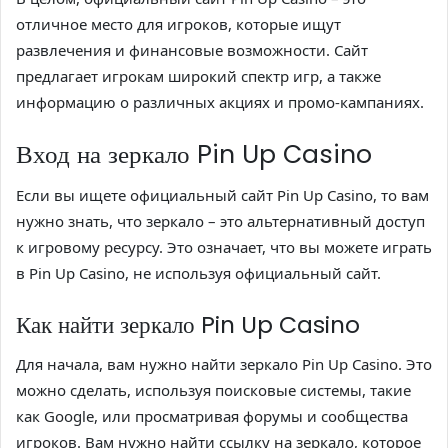
отличное место для игроков, которые ищут
развлечения и финансовые возможности. Сайт
предлагает игрокам широкий спектр игр, а также
информацию о различных акциях и промо-кампаниях.
Вход на зеркало Pin Up Casino
Если вы ищете официальный сайт Pin Up Casino, то вам
нужно знать, что зеркало – это альтернативный доступ
к игровому ресурсу. Это означает, что вы можете играть
в Pin Up Casino, не используя официальный сайт.
Как найти зеркало Pin Up Casino
Для начала, вам нужно найти зеркало Pin Up Casino. Это
можно сделать, используя поисковые системы, такие
как Google, или просматривая форумы и сообщества
игроков. Вам нужно найти ссылку на зеркало, которое