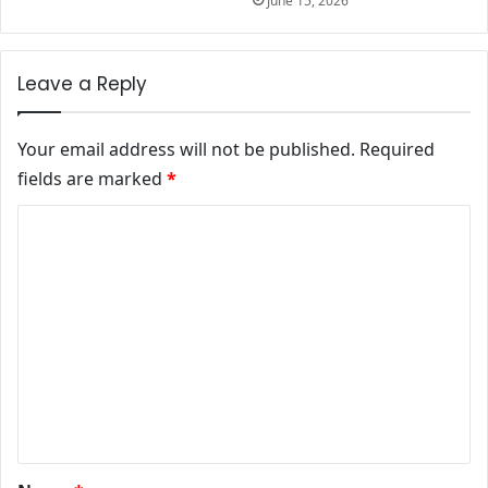
June 15, 2026
Leave a Reply
Your email address will not be published.
Required
fields are marked
*
Comment
*