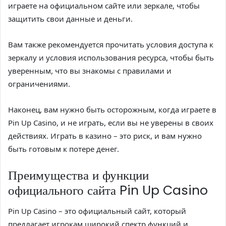
играете на официальном сайте или зеркале, чтобы
защитить свои данные и деньги.
Вам также рекомендуется прочитать условия доступа к
зеркалу и условия использования ресурса, чтобы быть
уверенным, что вы знакомы с правилами и
ограничениями.
Наконец, вам нужно быть осторожным, когда играете в
Pin Up Casino, и не играть, если вы не уверены в своих
действиях. Играть в казино – это риск, и вам нужно
быть готовым к потере денег.
Преимущества и функции
официального сайта Pin Up Casino
Pin Up Casino – это официальный сайт, который
предлагает игрокам широкий спектр функций и