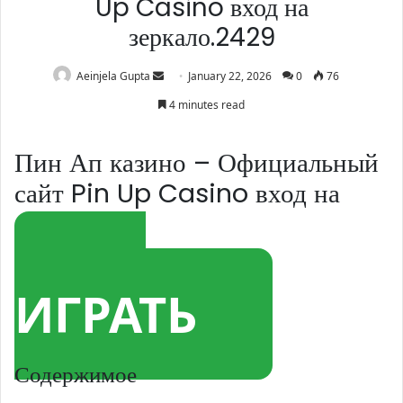
Up Casino вход на
зеркало.2429
Aeinjela Gupta
January 22, 2026
0
76
4 minutes read
Пин Ап казино – Официальный
сайт Pin Up Casino вход на
зеркало
ИГРАТЬ
Содержимое