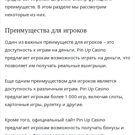
преимуществ. В этом разделе мы рассмотрим
некоторые из них.
Преимущества для игроков
Один из важных преимуществ для игроков – это
доступность к играм на деньги. Pin Up Casino
предлагает игрокам возможность играть на деньги, что
позволяет им получать реальные выигрыши.
Еще одним преимуществом для игроков является
доступность к различным играм. Pin Up Casino
предлагает игрокам более 1 000 игр, включая слоты,
карточные игры, рулетку и другие.
Кроме того, официальный сайт Pin Up Casino
предлагает игрокам возможность получать бонусы и