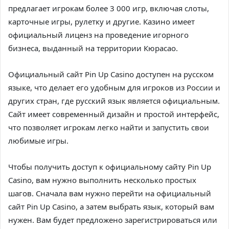
предлагает игрокам более 3 000 игр, включая слоты,
карточные игры, рулетку и другие. Казино имеет
официальный лиценз на проведение игорного
бизнеса, выданный на территории Кюрасао.
Официальный сайт Pin Up Casino доступен на русском
языке, что делает его удобным для игроков из России и
других стран, где русский язык является официальным.
Сайт имеет современный дизайн и простой интерфейс,
что позволяет игрокам легко найти и запустить свои
любимые игры.
Чтобы получить доступ к официальному сайту Pin Up
Casino, вам нужно выполнить несколько простых
шагов. Сначала вам нужно перейти на официальный
сайт Pin Up Casino, а затем выбрать язык, который вам
нужен. Вам будет предложено зарегистрироваться или