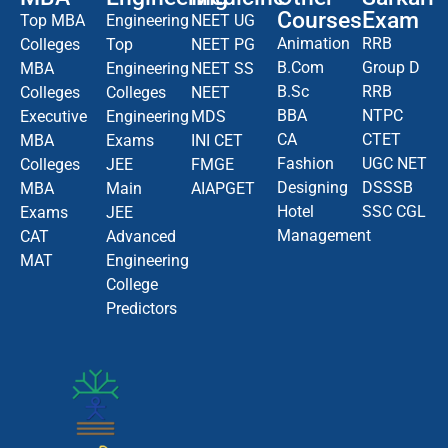
Courses
Exam
Top MBA
Engineering
NEET UG
Animation
RRB
Colleges
Top
NEET PG
B.Com
Group D
MBA
Engineering
NEET SS
B.Sc
RRB
Colleges
Colleges
NEET
BBA
NTPC
Executive
Engineering
MDS
CA
CTET
MBA
Exams
INI CET
Fashion
UGC NET
Colleges
JEE
FMGE
Designing
DSSSB
MBA
Main
AIAPGET
Hotel
SSC CGL
Exams
JEE
Management
CAT
Advanced
MAT
Engineering
College
Predictors