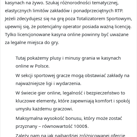
kasynach na żywo. Szukaj różnorodności tematycznej,
elastycznych limitów zakładów i ponadprzeciętnych RTP.
Jeżeli zdecydujesz się na grę poza Totalizatorem Sportowym,
upewnij się, że potencjalny operator posiada ważną licencję.
Tylko licencjonowane kasyna online powinny być uważane
za legalne miejsca do gry.
Tutaj pokażemy plusy i minusy grania w kasynach
online w Polsce.
W sekcji sportowej gracze mogą obstawiać zakłady na
najważniejsze ligi i wydarzenia.
W świecie gier online, legalność i bezpieczeństwo to
kluczowe elementy, które zapewniają komfort i spokój
umysłu każdemu graczowi.
Maksymalna wysokość bonusu, który może zostać
przyznany – równowartość 1000$.
Zależy nam na jak najbardziej zróżnicowanej ofercie