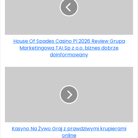
House Of Spades Casino Pl 2026 Review Grupa
Marketingowa TAI Sp z o.o. biznes dobrze
doinformowany
Kasyno Na Żywo Graj z prawdziwymi krupierami
online