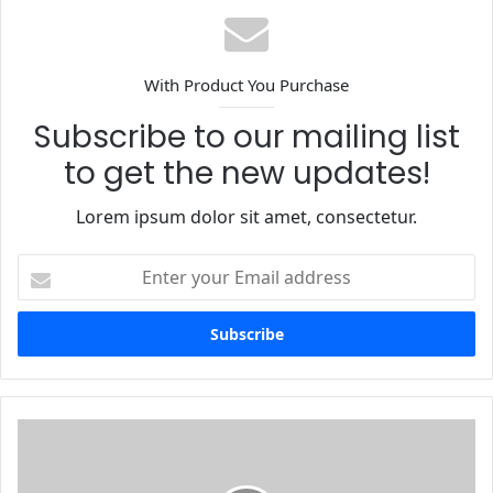
With Product You Purchase
Subscribe to our mailing list
to get the new updates!
Lorem ipsum dolor sit amet, consectetur.