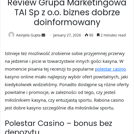
Review Grupa Marketingowa
TAI Sp z o.o. biznes dobrze
doinformowany
Aeinjela Gupta
January 27, 2026
90
2 minutes read
Istnieje też możliwość zrobienie sobie przyjemnej przerwy
na jedzenie i picie w towarzystwie innych gości kasyna. W
momencie pisania tej recenzji to popularne
polestar casino
kasyno online miało najlepszy wybór ofert powitalnych, jaki
kiedykolwiek widzieliśmy. Ponadto dostępne są różne oferty
powitalne i promocje, w zależności od tego, czy jesteś
miłośnikiem kasyna, czy entuzjastą sportu. Rabona casino
jest dobre kasyno szczególnie dla miłośników sportu.
Polestar Casino – bonus bez
depozytu