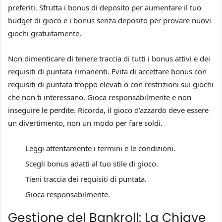
preferiti. Sfrutta i bonus di deposito per aumentare il tuo
budget di gioco e i bonus senza deposito per provare nuovi
giochi gratuitamente.
Non dimenticare di tenere traccia di tutti i bonus attivi e dei
requisiti di puntata rimanenti. Evita di accettare bonus con
requisiti di puntata troppo elevati o con restrizioni sui giochi
che non ti interessano. Gioca responsabilmente e non
inseguire le perdite. Ricorda, il gioco d’azzardo deve essere
un divertimento, non un modo per fare soldi.
Leggi attentamente i termini e le condizioni.
Scegli bonus adatti al tuo stile di gioco.
Tieni traccia dei requisiti di puntata.
Gioca responsabilmente.
Gestione del Bankroll: La Chiave