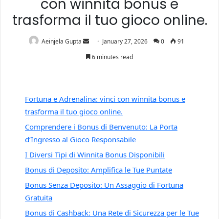
con winnita bonus e
trasforma il tuo gioco online.
Aeinjela Gupta
January 27, 2026
0
91
6 minutes read
Fortuna e Adrenalina: vinci con winnita bonus e
trasforma il tuo gioco online.
Comprendere i Bonus di Benvenuto: La Porta
d’Ingresso al Gioco Responsabile
I Diversi Tipi di Winnita Bonus Disponibili
Bonus di Deposito: Amplifica le Tue Puntate
Bonus Senza Deposito: Un Assaggio di Fortuna
Gratuita
Bonus di Cashback: Una Rete di Sicurezza per le Tue