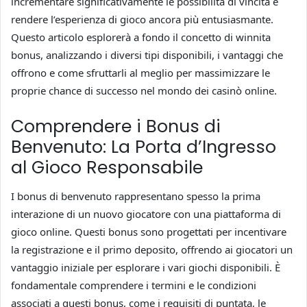
incrementare significativamente le possibilità di vincita e
rendere l’esperienza di gioco ancora più entusiasmante.
Questo articolo esplorerà a fondo il concetto di winnita
bonus, analizzando i diversi tipi disponibili, i vantaggi che
offrono e come sfruttarli al meglio per massimizzare le
proprie chance di successo nel mondo dei casinò online.
Comprendere i Bonus di
Benvenuto: La Porta d’Ingresso
al Gioco Responsabile
I bonus di benvenuto rappresentano spesso la prima
interazione di un nuovo giocatore con una piattaforma di
gioco online. Questi bonus sono progettati per incentivare
la registrazione e il primo deposito, offrendo ai giocatori un
vantaggio iniziale per esplorare i vari giochi disponibili. È
fondamentale comprendere i termini e le condizioni
associati a questi bonus, come i requisiti di puntata, le