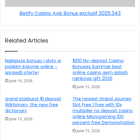
Betify Casino Avis Bonus exclusif 2025.343
Related Articles
Najlepsze bonusy i sloty w
$100 No-deposit Casino
polskim kasynie online –
Bonuses Summer best
sprawdź ofertę!
online casino gem splash
rainbows gift 2026
June 16, 2026
June 15, 2026
grand starburst $1 deposit
The newest Grand Journey
Wiktionary, the new free
Slot Free 1 free with 10x
dictionary
multiplier no deposit casino
online Microgaming 100
June 15, 2026
percent free Demonstration
June 15, 2026