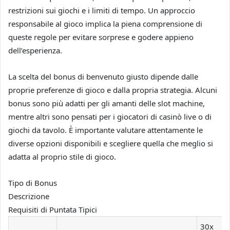
restrizioni sui giochi e i limiti di tempo. Un approccio
responsabile al gioco implica la piena comprensione di
queste regole per evitare sorprese e godere appieno
dell’esperienza.
La scelta del bonus di benvenuto giusto dipende dalle
proprie preferenze di gioco e dalla propria strategia. Alcuni
bonus sono più adatti per gli amanti delle slot machine,
mentre altri sono pensati per i giocatori di casinò live o di
giochi da tavolo. È importante valutare attentamente le
diverse opzioni disponibili e scegliere quella che meglio si
adatta al proprio stile di gioco.
Tipo di Bonus
Descrizione
Requisiti di Puntata Tipici
30x