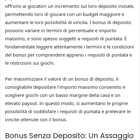
offrono ai giocatori un incremento sul loro deposito iniziale,
permettendo loro di giocare con un budget maggiore e
aumentare le loro possibilità di vincita. I bonus di deposito
possono variare in termini di percentuale e importo
massimo, e sono spesso soggetti a requisiti di puntata. È
fondamentale leggere attentamente i termini e le condizioni
del bonus per comprendere appieno i requisiti di puntata e
le restrizioni sui giochi.
Per massimizzare il valore di un bonus di deposito, è
consigliabile depositare l’importo massimo consentito e
scegliere giochi con un basso margine della casa e un
elevato payout. In questo modo, si aumentano le proprie
possibilità di soddisfare i requisiti di puntata e prelevare le
vincite ottenute con il bonus.
Bonus Senza Deposito: Un Assaggio