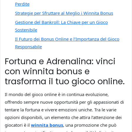
Perdite
Strategie per Sfruttare al Meglio i Winnita Bonus
Gestione del Bankroll: La Chiave per un Gioco
Sostenibile
Il Futuro dei Bonus Online e l’Importanza del Gioco
Responsabile
Fortuna e Adrenalina: vinci
con winnita bonus e
trasforma il tuo gioco online.
Il mondo del gioco online è in continua evoluzione,
offrendo sempre nuove opportunità per gli appassionati di
tentare la fortuna e vivere emozioni uniche. Tra le varie
opzioni disponibili, un elemento che attira l’attenzione dei
giocatori è il
winnita bonus
, una promozione che può