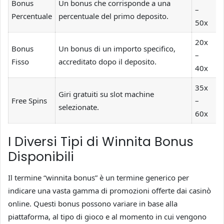
Bonus
Un bonus che corrisponde a una
–
Percentuale
percentuale del primo deposito.
50x
20x
Bonus
Un bonus di un importo specifico,
–
Fisso
accreditato dopo il deposito.
40x
35x
Giri gratuiti su slot machine
Free Spins
–
selezionate.
60x
I Diversi Tipi di Winnita Bonus
Disponibili
Il termine “winnita bonus” è un termine generico per
indicare una vasta gamma di promozioni offerte dai casinò
online. Questi bonus possono variare in base alla
piattaforma, al tipo di gioco e al momento in cui vengono