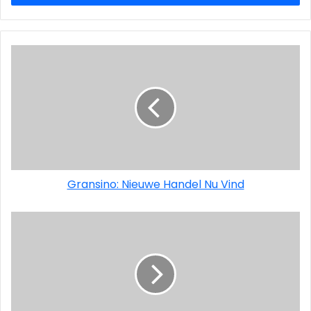
Gransino: Nieuwe Handel Nu Vind