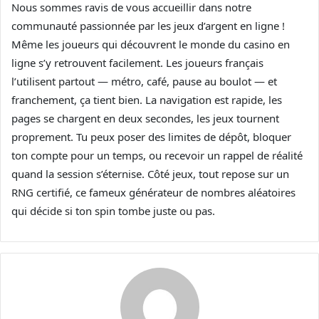
Nous sommes ravis de vous accueillir dans notre
communauté passionnée par les jeux d’argent en ligne !
Même les joueurs qui découvrent le monde du casino en
ligne s’y retrouvent facilement. Les joueurs français
l’utilisent partout — métro, café, pause au boulot — et
franchement, ça tient bien. La navigation est rapide, les
pages se chargent en deux secondes, les jeux tournent
proprement. Tu peux poser des limites de dépôt, bloquer
ton compte pour un temps, ou recevoir un rappel de réalité
quand la session s’éternise. Côté jeux, tout repose sur un
RNG certifié, ce fameux générateur de nombres aléatoires
qui décide si ton spin tombe juste ou pas.