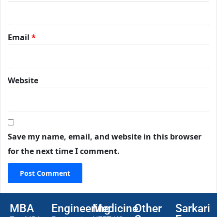
Email
*
Website
Save my name, email, and website in this browser
for the next time I comment.
MBA
Engineering
Medicine
Other
Sarkari