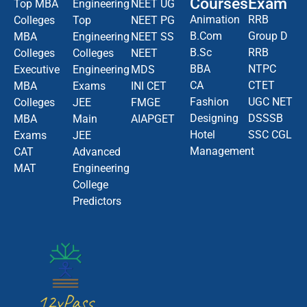
Courses
Exam
Top MBA
Engineering
NEET UG
Animation
RRB
Colleges
Top
NEET PG
B.Com
Group D
MBA
Engineering
NEET SS
B.Sc
RRB
Colleges
Colleges
NEET
BBA
NTPC
Executive
Engineering
MDS
CA
CTET
MBA
Exams
INI CET
Fashion
UGC NET
Colleges
JEE
FMGE
Designing
DSSSB
MBA
Main
AIAPGET
Hotel
SSC CGL
Exams
JEE
Management
CAT
Advanced
MAT
Engineering
College
Predictors