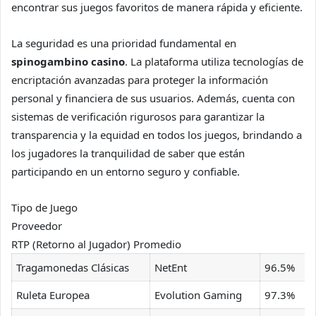
encontrar sus juegos favoritos de manera rápida y eficiente.
La seguridad es una prioridad fundamental en
spinogambino casino
. La plataforma utiliza tecnologías de
encriptación avanzadas para proteger la información
personal y financiera de sus usuarios. Además, cuenta con
sistemas de verificación rigurosos para garantizar la
transparencia y la equidad en todos los juegos, brindando a
los jugadores la tranquilidad de saber que están
participando en un entorno seguro y confiable.
Tipo de Juego
Proveedor
RTP (Retorno al Jugador) Promedio
Tragamonedas Clásicas
NetEnt
96.5%
Ruleta Europea
Evolution Gaming
97.3%