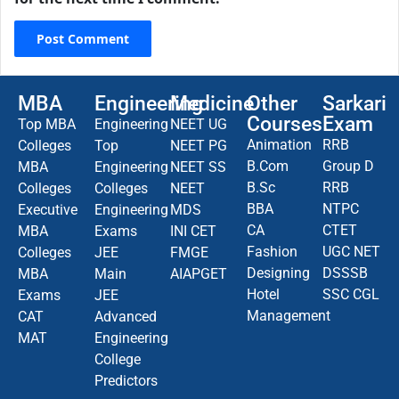
MBA
Engineering
Medicine
Other
Sarkari
Courses
Exam
Top MBA
Engineering
NEET UG
Animation
RRB
Colleges
Top
NEET PG
B.Com
Group D
MBA
Engineering
NEET SS
B.Sc
RRB
Colleges
Colleges
NEET
BBA
NTPC
Executive
Engineering
MDS
CA
CTET
MBA
Exams
INI CET
Fashion
UGC NET
Colleges
JEE
FMGE
Designing
DSSSB
MBA
Main
AIAPGET
Hotel
SSC CGL
Exams
JEE
Management
CAT
Advanced
MAT
Engineering
College
Predictors