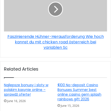
Faszinierende Hühner-Herausforderung Wie hoch
kannst du mit chicken road österreich bei
variablen Sc
Related Articles
Najlepsze bonusy i sloty w
$100 No-deposit Casino
polskim kasynie online –
Bonuses Summer best
sprawdź ofertę!
online casino gem splash
rainbows gift 2026
June 16, 2026
June 15, 2026