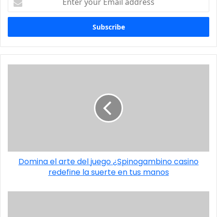
Domina el arte del juego ¿Spinogambino casino
redefine la suerte en tus manos