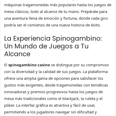
máquinas tragamonedas más populares hasta los juegos de
mesa clásicos, todo al alcance de tu mano. Prepárate para
una aventura llena de emoción y fortuna, donde cada giro
podría ser el comienzo de una nueva historia de éxito.
La Experiencia Spinogambino:
Un Mundo de Juegos a Tu
Alcance
El
spinogambino casino
se distingue por su compromiso
con la diversidad y la calidad de sus juegos. La plataforma
ofrece una amplia gama de opciones para satisfacer los
gustos más exigentes, desde tragamonedas con temáticas
innovadoras y premios progresivos hasta los juegos de
mesa más tradicionales como el blackjack, la ruleta y el
póker. La interfaz gráfica es atractiva y fácil de usar,
permitiendo a los jugadores navegar sin dificultad y