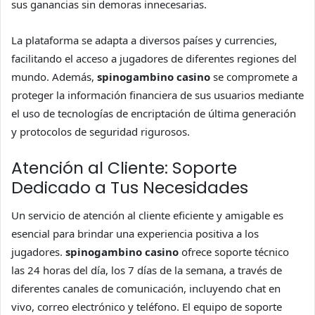
sus ganancias sin demoras innecesarias.
La plataforma se adapta a diversos países y currencies,
facilitando el acceso a jugadores de diferentes regiones del
mundo. Además,
spinogambino casino
se compromete a
proteger la información financiera de sus usuarios mediante
el uso de tecnologías de encriptación de última generación
y protocolos de seguridad rigurosos.
Atención al Cliente: Soporte
Dedicado a Tus Necesidades
Un servicio de atención al cliente eficiente y amigable es
esencial para brindar una experiencia positiva a los
jugadores.
spinogambino casino
ofrece soporte técnico
las 24 horas del día, los 7 días de la semana, a través de
diferentes canales de comunicación, incluyendo chat en
vivo, correo electrónico y teléfono. El equipo de soporte