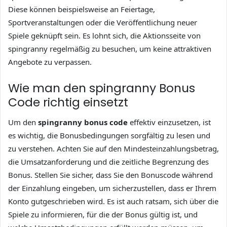
Diese können beispielsweise an Feiertage,
Sportveranstaltungen oder die Veröffentlichung neuer
Spiele geknüpft sein. Es lohnt sich, die Aktionsseite von
spingranny regelmäßig zu besuchen, um keine attraktiven
Angebote zu verpassen.
Wie man den spingranny Bonus
Code richtig einsetzt
Um den
spingranny bonus code
effektiv einzusetzen, ist
es wichtig, die Bonusbedingungen sorgfältig zu lesen und
zu verstehen. Achten Sie auf den Mindesteinzahlungsbetrag,
die Umsatzanforderung und die zeitliche Begrenzung des
Bonus. Stellen Sie sicher, dass Sie den Bonuscode während
der Einzahlung eingeben, um sicherzustellen, dass er Ihrem
Konto gutgeschrieben wird. Es ist auch ratsam, sich über die
Spiele zu informieren, für die der Bonus gültig ist, und