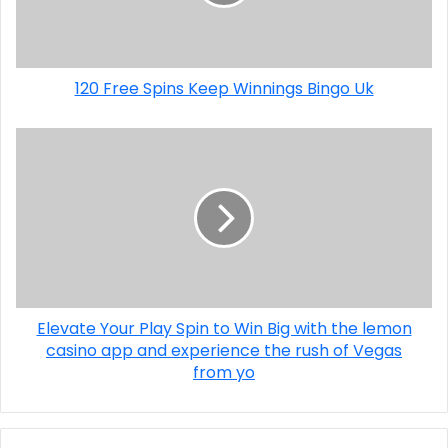
120 Free Spins Keep Winnings Bingo Uk
Elevate Your Play Spin to Win Big with the lemon
casino app and experience the rush of Vegas
from yo