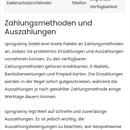
Datenschutzrichtlinien
Telefon
Verfügbarkeit
Zahlungsmethoden und
Auszahlungen
spingranny bietet eine breite Palette an Zahlungsmethoden
an, sodass Sie problemlos Einzahlungen und Auszahlungen
vornehmen können. Zu den verfügbaren
Zahlungsmethoden gehören Kreditkarten, E-Wallets,
Banküberweisungen und Prepaid-Karten. Die Einzahlungen
werden in der Regel sofort gutgeschrieben, während die
Auszahlungen je nach gewählter Zahlungsmethode einige
Werktage dauern können.
spingranny legt Wert auf schnelle und zuverlässige
Auszahlungen. Es ist jedoch wichtig, die
Auszahlungsbedingungen zu beachten, wie beispielsweise