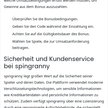
welche Umsatzbedingungen erfüllt werden müssen, um
Gewinne aus dem Bonus auszuzahlen.
Überprüfen Sie die Bonusbedingungen.
Geben Sie den Code während der Einzahlung ein.
Achten Sie auf die Gültigkeitsdauer des Bonus.
Wählen Sie Spiele, die zur Umsatzanforderung
beitragen.
Sicherheit und Kundenservice
bei spingranny
spingranny legt großen Wert auf die Sicherheit seiner
Spieler und deren Daten. Die Plattform verwendet moderne
Verschlüsselungstechnologien, um sensible Informationen
wie Kreditkartendaten und persönliche Informationen zu
schützen. Zudem verfügt spingranny über eine Lizenzierung
durch eine renommierte Aufsichtsbehörde, die sicherstellt,