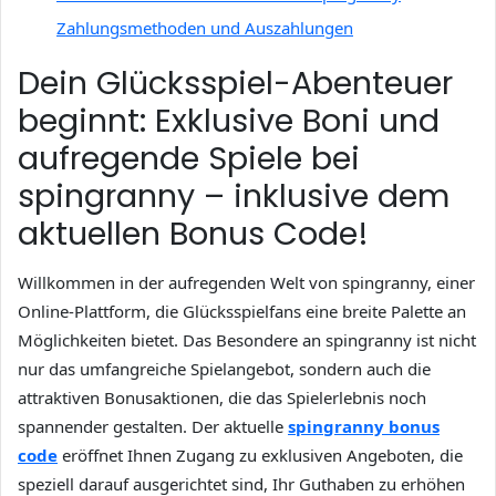
Zahlungsmethoden und Auszahlungen
Dein Glücksspiel-Abenteuer
beginnt: Exklusive Boni und
aufregende Spiele bei
spingranny – inklusive dem
aktuellen Bonus Code!
Willkommen in der aufregenden Welt von spingranny, einer
Online-Plattform, die Glücksspielfans eine breite Palette an
Möglichkeiten bietet. Das Besondere an spingranny ist nicht
nur das umfangreiche Spielangebot, sondern auch die
attraktiven Bonusaktionen, die das Spielerlebnis noch
spannender gestalten. Der aktuelle
spingranny bonus
code
eröffnet Ihnen Zugang zu exklusiven Angeboten, die
speziell darauf ausgerichtet sind, Ihr Guthaben zu erhöhen