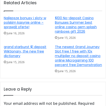
Related Articles
Najlepsze bonusy i sloty w
$100 No-deposit Casino
polskim kasynie online –
Bonuses Summer best
sprawdź ofertę!
online casino gem splash
rainbows gift 2026
June 16, 2026
June 15, 2026
grand starburst $1 deposit
The newest Grand Journey
Wiktionary, the new free
Slot Free 1 free with 10x
dictionary
multiplier no deposit casino
online Microgaming 100
June 15, 2026
percent free Demonstration
June 15, 2026
Leave a Reply
Your email address will not be published.
Required