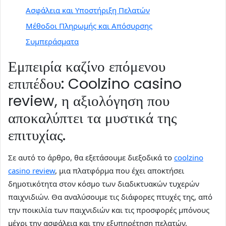
Ασφάλεια και Υποστήριξη Πελατών
Μέθοδοι Πληρωμής και Απόσυρσης
Συμπεράσματα
Εμπειρία καζίνο επόμενου
επιπέδου: Coolzino casino
review, η αξιολόγηση που
αποκαλύπτει τα μυστικά της
επιτυχίας.
Σε αυτό το άρθρο, θα εξετάσουμε διεξοδικά το
coolzino
casino review
, μια πλατφόρμα που έχει αποκτήσει
δημοτικότητα στον κόσμο των διαδικτυακών τυχερών
παιχνιδιών. Θα αναλύσουμε τις διάφορες πτυχές της, από
την ποικιλία των παιχνιδιών και τις προσφορές μπόνους
μέχρι την ασφάλεια και την εξυπηρέτηση πελατών,