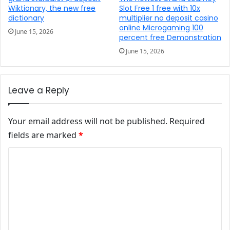
Wiktionary, the new free
Slot Free 1 free with 10x
dictionary
multiplier no deposit casino
online Microgaming 100
June 15, 2026
percent free Demonstration
June 15, 2026
Leave a Reply
Your email address will not be published.
Required
fields are marked
*
Comment
*