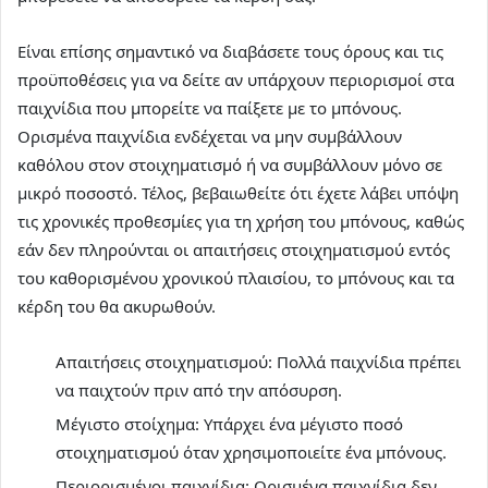
Είναι επίσης σημαντικό να διαβάσετε τους όρους και τις
προϋποθέσεις για να δείτε αν υπάρχουν περιορισμοί στα
παιχνίδια που μπορείτε να παίξετε με το μπόνους.
Ορισμένα παιχνίδια ενδέχεται να μην συμβάλλουν
καθόλου στον στοιχηματισμό ή να συμβάλλουν μόνο σε
μικρό ποσοστό. Τέλος, βεβαιωθείτε ότι έχετε λάβει υπόψη
τις χρονικές προθεσμίες για τη χρήση του μπόνους, καθώς
εάν δεν πληρούνται οι απαιτήσεις στοιχηματισμού εντός
του καθορισμένου χρονικού πλαισίου, το μπόνους και τα
κέρδη του θα ακυρωθούν.
Απαιτήσεις στοιχηματισμού: Πολλά παιχνίδια πρέπει
να παιχτούν πριν από την απόσυρση.
Μέγιστο στοίχημα: Υπάρχει ένα μέγιστο ποσό
στοιχηματισμού όταν χρησιμοποιείτε ένα μπόνους.
Περιορισμένοι παιχνίδια: Ορισμένα παιχνίδια δεν