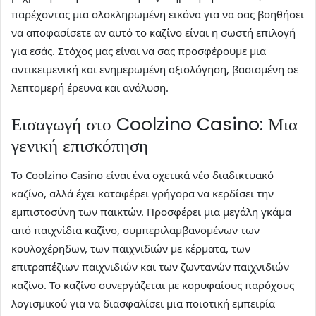
παρέχοντας μια ολοκληρωμένη εικόνα για να σας βοηθήσει
να αποφασίσετε αν αυτό το καζίνο είναι η σωστή επιλογή
για εσάς. Στόχος μας είναι να σας προσφέρουμε μια
αντικειμενική και ενημερωμένη αξιολόγηση, βασισμένη σε
λεπτομερή έρευνα και ανάλυση.
Εισαγωγή στο Coolzino Casino: Μια
γενική επισκόπηση
Το Coolzino Casino είναι ένα σχετικά νέο διαδικτυακό
καζίνο, αλλά έχει καταφέρει γρήγορα να κερδίσει την
εμπιστοσύνη των παικτών. Προσφέρει μια μεγάλη γκάμα
από παιχνίδια καζίνο, συμπεριλαμβανομένων των
κουλοχέρηδων, των παιχνιδιών με κέρματα, των
επιτραπέζιων παιχνιδιών και των ζωντανών παιχνιδιών
καζίνο. Το καζίνο συνεργάζεται με κορυφαίους παρόχους
λογισμικού για να διασφαλίσει μια ποιοτική εμπειρία