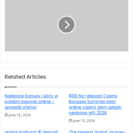
Related Articles
Najlepsze bonusy i sloty w
$100 No-deposit Casino
polskim kasynie online –
Bonuses Summer best
sprawdź ofertę!
online casino gem splash
rainbows gift 2026
June 16, 2026
June 15, 2026
grand starburst $1 deposit
The newest Grand Journey