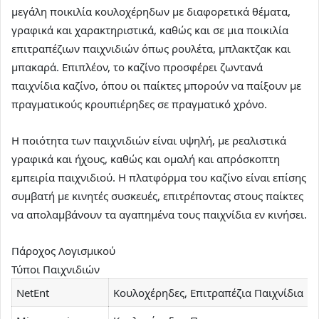
μεγάλη ποικιλία κουλοχέρηδων με διαφορετικά θέματα,
γραφικά και χαρακτηριστικά, καθώς και σε μια ποικιλία
επιτραπέζιων παιχνιδιών όπως ρουλέτα, μπλακτζακ και
μπακαρά. Επιπλέον, το καζίνο προσφέρει ζωντανά
παιχνίδια καζίνο, όπου οι παίκτες μπορούν να παίξουν με
πραγματικούς κρουπιέρηδες σε πραγματικό χρόνο.
Η ποιότητα των παιχνιδιών είναι υψηλή, με ρεαλιστικά
γραφικά και ήχους, καθώς και ομαλή και απρόσκοπτη
εμπειρία παιχνιδιού. Η πλατφόρμα του καζίνο είναι επίσης
συμβατή με κινητές συσκευές, επιτρέποντας στους παίκτες
να απολαμβάνουν τα αγαπημένα τους παιχνίδια εν κινήσει.
Πάροχος Λογισμικού
Τύποι Παιχνιδιών
NetEnt
Κουλοχέρηδες, Επιτραπέζια Παιχνίδια