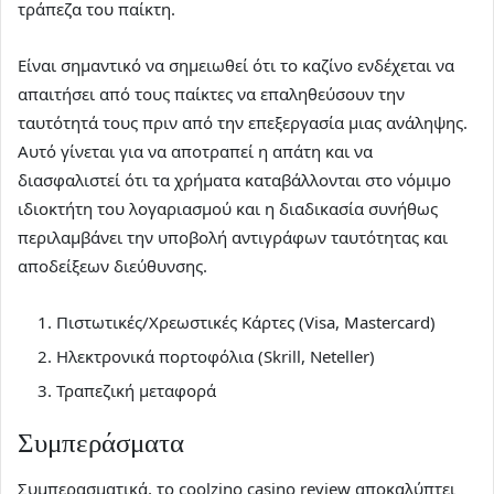
τράπεζα του παίκτη.
Είναι σημαντικό να σημειωθεί ότι το καζίνο ενδέχεται να
απαιτήσει από τους παίκτες να επαληθεύσουν την
ταυτότητά τους πριν από την επεξεργασία μιας ανάληψης.
Αυτό γίνεται για να αποτραπεί η απάτη και να
διασφαλιστεί ότι τα χρήματα καταβάλλονται στο νόμιμο
ιδιοκτήτη του λογαριασμού και η διαδικασία συνήθως
περιλαμβάνει την υποβολή αντιγράφων ταυτότητας και
αποδείξεων διεύθυνσης.
Πιστωτικές/Χρεωστικές Κάρτες (Visa, Mastercard)
Ηλεκτρονικά πορτοφόλια (Skrill, Neteller)
Τραπεζική μεταφορά
Συμπεράσματα
Συμπερασματικά, το coolzino casino review αποκαλύπτει