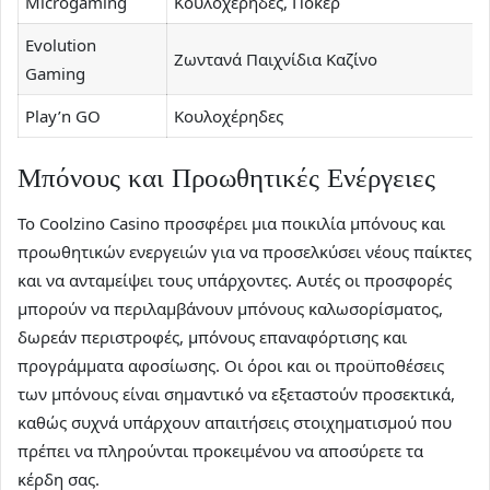
Microgaming
Κουλοχέρηδες, Ποκερ
Evolution
Ζωντανά Παιχνίδια Καζίνο
Gaming
Play’n GO
Κουλοχέρηδες
Μπόνους και Προωθητικές Ενέργειες
Το Coolzino Casino προσφέρει μια ποικιλία μπόνους και
προωθητικών ενεργειών για να προσελκύσει νέους παίκτες
και να ανταμείψει τους υπάρχοντες. Αυτές οι προσφορές
μπορούν να περιλαμβάνουν μπόνους καλωσορίσματος,
δωρεάν περιστροφές, μπόνους επαναφόρτισης και
προγράμματα αφοσίωσης. Οι όροι και οι προϋποθέσεις
των μπόνους είναι σημαντικό να εξεταστούν προσεκτικά,
καθώς συχνά υπάρχουν απαιτήσεις στοιχηματισμού που
πρέπει να πληρούνται προκειμένου να αποσύρετε τα
κέρδη σας.