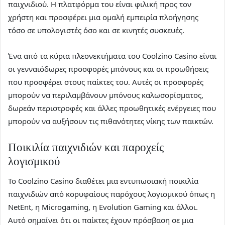
παιχνιδιού. Η πλατφόρμα του είναι φιλική προς τον
χρήστη και προσφέρει μια ομαλή εμπειρία πλοήγησης
τόσο σε υπολογιστές όσο και σε κινητές συσκευές.
Ένα από τα κύρια πλεονεκτήματα του Coolzino Casino είναι
οι γενναιόδωρες προσφορές μπόνους και οι προωθήσεις
που προσφέρει στους παίκτες του. Αυτές οι προσφορές
μπορούν να περιλαμβάνουν μπόνους καλωσορίσματος,
δωρεάν περιστροφές και άλλες προωθητικές ενέργειες που
μπορούν να αυξήσουν τις πιθανότητες νίκης των παικτών.
Ποικιλία παιχνιδιών και παροχείς
λογισμικού
Το Coolzino Casino διαθέτει μια εντυπωσιακή ποικιλία
παιχνιδιών από κορυφαίους παρόχους λογισμικού όπως η
NetEnt, η Microgaming, η Evolution Gaming και άλλοι.
Αυτό σημαίνει ότι οι παίκτες έχουν πρόσβαση σε μια