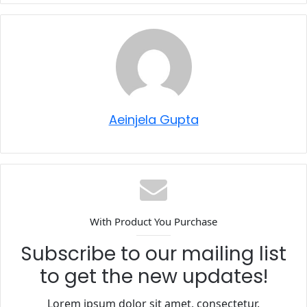
Aeinjela Gupta
With Product You Purchase
Subscribe to our mailing list
to get the new updates!
Lorem ipsum dolor sit amet, consectetur.