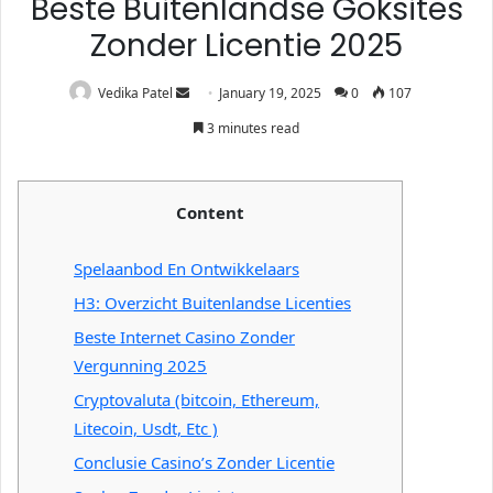
Beste Buitenlandse Goksites
Zonder Licentie 2025
Vedika Patel
January 19, 2025
0
107
3 minutes read
Content
Spelaanbod En Ontwikkelaars
H3: Overzicht Buitenlandse Licenties
Beste Internet Casino Zonder
Vergunning 2025
Cryptovaluta (bitcoin, Ethereum,
Litecoin, Usdt, Etc )
Conclusie Casino’s Zonder Licentie