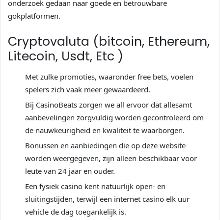
onderzoek gedaan naar goede en betrouwbare
gokplatformen.
Cryptovaluta (bitcoin, Ethereum,
Litecoin, Usdt, Etc )
Met zulke promoties, waaronder free bets, voelen
spelers zich vaak meer gewaardeerd.
Bij CasinoBeats zorgen we all ervoor dat allesamt
aanbevelingen zorgvuldig worden gecontroleerd om
de nauwkeurigheid en kwaliteit te waarborgen.
Bonussen en aanbiedingen die op deze website
worden weergegeven, zijn alleen beschikbaar voor
leute van 24 jaar en ouder.
Een fysiek casino kent natuurlijk open- en
sluitingstijden, terwijl een internet casino elk uur
vehicle de dag toegankelijk is.