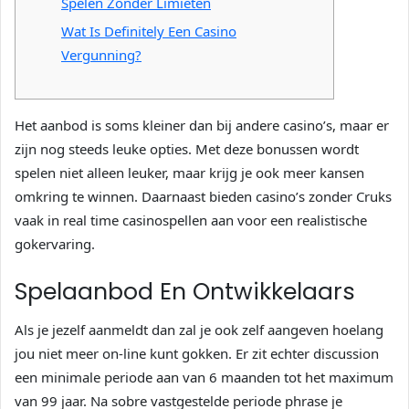
Spelen Zonder Limieten
Wat Is Definitely Een Casino
Vergunning?
Het aanbod is soms kleiner dan bij andere casino’s, maar er
zijn nog steeds leuke opties. Met deze bonussen wordt
spelen niet alleen leuker, maar krijg je ook meer kansen
omkring te winnen. Daarnaast bieden casino’s zonder Cruks
vaak in real time casinospellen aan voor een realistische
gokervaring.
Spelaanbod En Ontwikkelaars
Als je jezelf aanmeldt dan zal je ook zelf aangeven hoelang
jou niet meer on-line kunt gokken. Er zit echter discussion
een minimale periode aan van 6 maanden tot het maximum
van 99 jaar. Na sobre vastgestelde periode phrase je