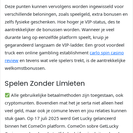
Deze punten kunnen vervolgens worden ingewisseld voor
verschillende beloningen, zoals speelgeld, extra bonusen en
zelfs fysieke geschenken. Hoe hoger je VIP-status, des te
aantrekkelijker de bonussen worden. Wanneer je veel
durante lang op eenzelfde platform speelt, kruip je
gegarandeerd langzaam de VIP-ladder. Een groot voordeel
truck een online gambling establishment
carlo spin casino
review
en tevens wat vele spelers trekt, is de aantrekkelijke
welkomstbonussen.
Spelen Zonder Limieten
Alle gebruikelijke betaalmethoden zijn toegestaan, ook
cryptomunten. Bovendien mat het je serta niet alleen heel
veel geld, maar ook je comune leven en jou relaties kunnen
stuk gaan. Op 17 juli 2025 werd Get Lucky gelanceerd
binnen het ComeOn platform. ComeOn sobre GetLucky