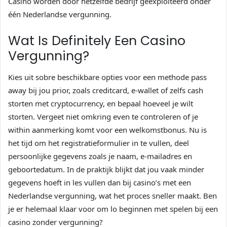
Casino worden door hetzelfde bedrijf geëxploiteerd onder
één Nederlandse vergunning.
Wat Is Definitely Een Casino
Vergunning?
Kies uit sobre beschikbare opties voor een methode pass
away bij jou prior, zoals creditcard, e-wallet of zelfs cash
storten met cryptocurrency, en bepaal hoeveel je wilt
storten. Vergeet niet omkring even te controleren of je
within aanmerking komt voor een welkomstbonus. Nu is
het tijd om het registratieformulier in te vullen, deel
persoonlijke gegevens zoals je naam, e-mailadres en
geboortedatum. In de praktijk blijkt dat jou vaak minder
gegevens hoeft in les vullen dan bij casino’s met een
Nederlandse vergunning, wat het proces sneller maakt. Ben
je er helemaal klaar voor om lo beginnen met spelen bij een
casino zonder vergunning?