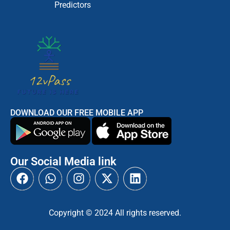
Predictors
DOWNLOAD OUR FREE MOBILE APP
Our Social Media link
Copyright © 2024 All rights reserved.