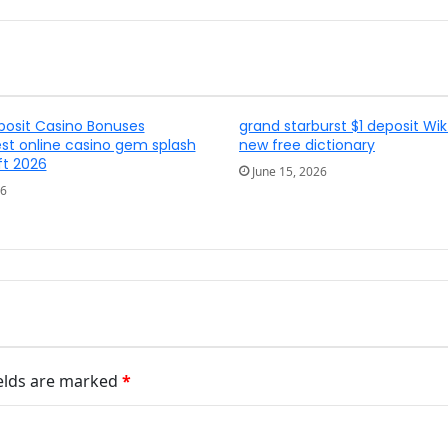
posit Casino Bonuses
grand starburst $1 deposit Wik
t online casino gem splash
new free dictionary
ft 2026
June 15, 2026
26
ields are marked
*