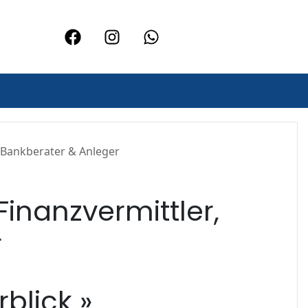
, Bankberater & Anleger
Finanzvermittler,
r
blick »