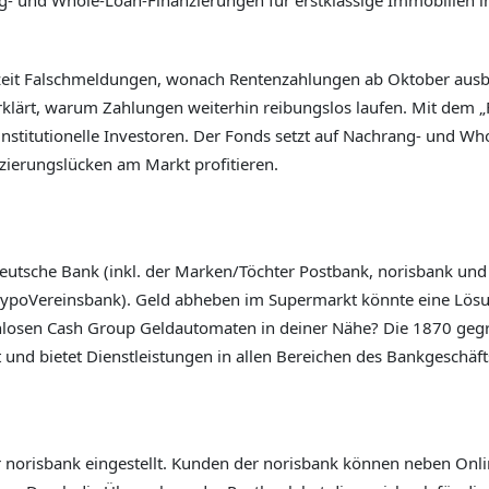
ng- und Whole-Loan-Finanzierungen für erstklassige Immobilien
rzeit Falschmeldungen, wonach Rentenzahlungen ab Oktober ausbl
rklärt, warum Zahlungen weiterhin reibungslos laufen. Mit dem 
stitutionelle Investoren. Der Fonds setzt auf Nachrang- und Wh
ierungslücken am Markt profitieren.
eutsche Bank (inkl. der Marken/Töchter Postbank, norisbank und
HypoVereinsbank). Geld abheben im Supermarkt könnte eine Lösung
enlosen Cash Group Geldautomaten in deiner Nähe? Die 1870 ge
t und bietet Dienstleistungen in allen Bereichen des Bankgeschäft
r norisbank eingestellt. Kunden der norisbank können neben Onl