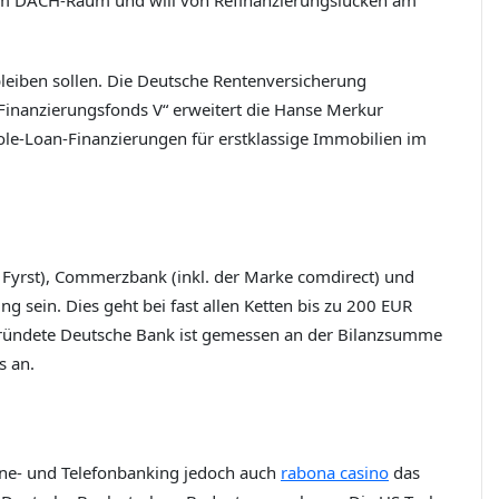
 im DACH-Raum und will von Refinanzierungslücken am
eiben sollen. Die Deutsche Rentenversicherung
„Finanzierungsfonds V“ erweitert die Hanse Merkur
ole-Loan-Finanzierungen für erstklassige Immobilien im
 Fyrst), Commerzbank (inkl. der Marke comdirect) und
 sein. Dies geht bei fast allen Ketten bis zu 200 EUR
gründete Deutsche Bank ist gemessen an der Bilanzsumme
s an.
ine- und Telefonbanking jedoch auch
rabona casino
das