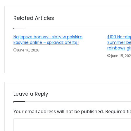
Related Articles
Najlepsze bonusy i sloty w polskim
$100 No-de
kasynie online – sprawdź ofertę!
Summer bes
rainbows gi
June 16, 2026
June 15, 20
Leave a Reply
Your email address will not be published.
Required f
Comment