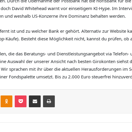
n. Durch die Übernahme der Postbank hat die norisbank für die
– doch David Whitehead warnt vor einseitigem KI-Hype. Im Inter
ingen und weshalb US-Konzerne ihre Dominanz behalten werden.
fernt ist und zu welcher Bank er gehört. Alternativ zur Website 
p-Käufe). Besteht diese Möglichkeit nicht, kannst du prüfen, ob 
alen, die das Beratungs- und Dienstleistungsangebot via Telefon
ine Auswahl der unserer Ansicht nach besten Girokonten siehst 
Wir sprachen mit ihr über die aktuellen Herausforderungen im S
r Fondspalette umsetzt. Bis zu 2.000 Euro steuerfrei hinzuverdie