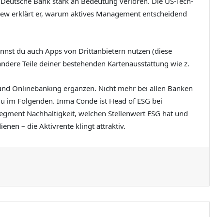
 Deutsche Bank stark an Bedeutung verloren. Die US-Tech-
view erklärt er, warum aktives Management entscheidend
kannst du auch Apps von Drittanbietern nutzen (diese
andere Teile deiner bestehenden Kartenausstattung wie z.
- und Onlinebanking ergänzen. Nicht mehr bei allen Banken
du im Folgenden. Inma Conde ist Head of ESG bei
egment Nachhaltigkeit, welchen Stellenwert ESG hat und
nen – die Aktivrente klingt attraktiv.