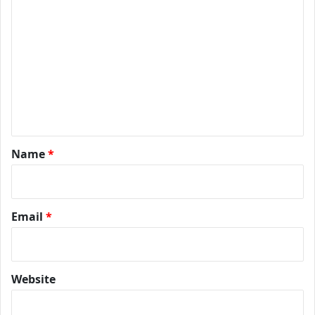
*
Name
*
Email
*
Website