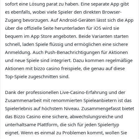
sofort eine Lösung parat zu haben. Eine separate App gibt
es ebenfalls, wobei viele Spieler den direkten Browser-
Zugang bevorzugen. Auf Android-Geräten lässt sich die App
über die offizielle Seite herunterladen für iOS wird sie
bequem im App Store angeboten. Beide Varianten starten
schnell, laden Spiele flüssig und ermöglichen eine sichere
Anmeldung. Auch Push-Benachrichtigungen für Aktionen
und neue Spiele sind integriert. Dazu kommen regelmäßige
Aktionen mit bizzo casino freispiele, die genau auf diese
Top-Spiele zugeschnitten sind.
Dank der professionellen Live-Casino-Erfahrung und der
Zusammenarbeit mit renommierten Spieleanbietern ist das
Spielerlebnis auf höchstem Niveau. Zusammengefasst bietet
das Bizzo Casino eine sichere, abwechslungsreiche und
unterhaltsame Plattform, die sich für jeden Spielertyp
eignet. Wenn es einmal zu Problemen kommt, wollen Sie