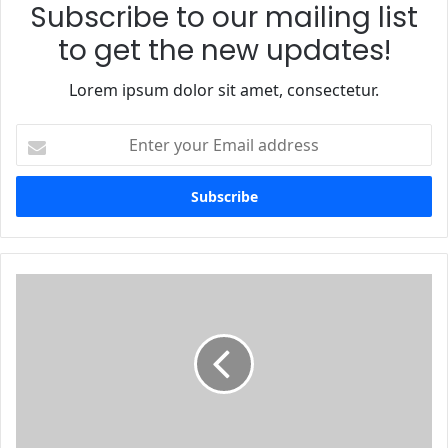
Subscribe to our mailing list
to get the new updates!
Lorem ipsum dolor sit amet, consectetur.