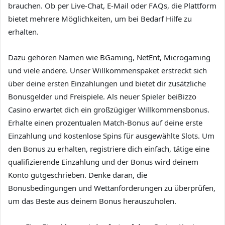
brauchen. Ob per Live-Chat, E-Mail oder FAQs, die Plattform
bietet mehrere Möglichkeiten, um bei Bedarf Hilfe zu
erhalten.
Dazu gehören Namen wie BGaming, NetEnt, Microgaming
und viele andere. Unser Willkommenspaket erstreckt sich
über deine ersten Einzahlungen und bietet dir zusätzliche
Bonusgelder und Freispiele. Als neuer Spieler beiBizzo
Casino erwartet dich ein großzügiger Willkommensbonus.
Erhalte einen prozentualen Match-Bonus auf deine erste
Einzahlung und kostenlose Spins für ausgewählte Slots. Um
den Bonus zu erhalten, registriere dich einfach, tätige eine
qualifizierende Einzahlung und der Bonus wird deinem
Konto gutgeschrieben. Denke daran, die
Bonusbedingungen und Wettanforderungen zu überprüfen,
um das Beste aus deinem Bonus herauszuholen.