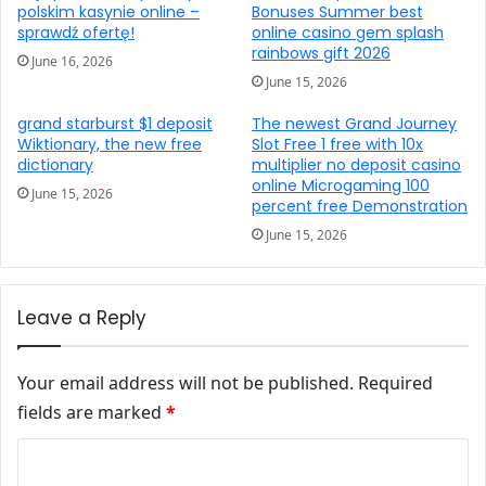
polskim kasynie online –
Bonuses Summer best
sprawdź ofertę!
online casino gem splash
rainbows gift 2026
June 16, 2026
June 15, 2026
grand starburst $1 deposit
The newest Grand Journey
Wiktionary, the new free
Slot Free 1 free with 10x
dictionary
multiplier no deposit casino
online Microgaming 100
June 15, 2026
percent free Demonstration
June 15, 2026
Leave a Reply
Your email address will not be published.
Required
fields are marked
*
Comment