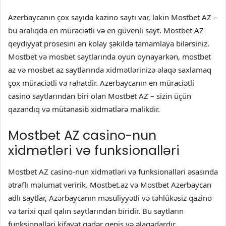
Azerbaycanın çox sayıda kazino saytı var, lakin Mostbet AZ –
bu aralıqda en müraciətli və en güvenli sayt. Mostbet AZ
qeydiyyat prosesini ən kolay şəkildə tamamlaya bilərsiniz.
Mostbet və mosbet saytlarında oyun oynayarkən, mostbet
az və mosbet az saytlarında xidmətlərinizə əlaqə saxlamaq
çox müraciətli və rahatdir. Azerbaycanın en müraciətli
casino saytlarından biri olan Mostbet AZ – sizin üçün
qazandıq və mütənasib xidmətlərə malikdir.
Mostbet AZ casino-nun
xidmətləri və funksionalləri
Mostbet AZ casino-nun xidmətləri və funksionalləri əsasında
ətraflı məlumat veririk. Mostbet.az və Mostbet Azerbaycan
adlı saytlar, Azərbaycanın məsuliyyətli və təhlükəsiz qazino
və tarixi qızıl qalın saytlarından biridir. Bu saytların
funksionalləri kifayət qədər geniş və əlaqədardır.