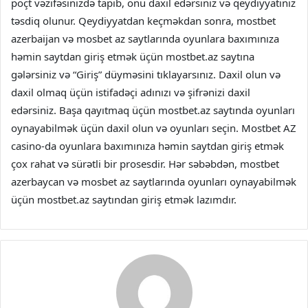
poçt vəzifəsinizdə tapıb, onu daxil edərsiniz və qeydiyyatınız
təsdiq olunur. Qeydiyyatdan keçməkdan sonra, mostbet
azerbaijan və mosbet az saytlarında oyunlara baxımınıza
həmin saytdan giriş etmək üçün mostbet.az saytına
gələrsiniz və “Giriş” düyməsini tıklayarsınız. Daxil olun və
daxil olmaq üçün istifadəçi adınızı və şifrənizi daxil
edərsiniz. Başa qayıtmaq üçün mostbet.az saytında oyunları
oynayabilmək üçün daxil olun və oyunları seçin. Mostbet AZ
casino-da oyunlara baxımınıza həmin saytdan giriş etmək
çox rahat və sürətli bir prosesdir. Hər səbəbdən, mostbet
azerbaycan və mosbet az saytlarında oyunları oynayabilmək
üçün mostbet.az saytından giriş etmək lazımdır.