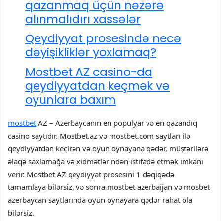
qazanmaq üçün nəzərə
alınmalıdırı xassələr
Qeydiyyat prosesində necə
dəyişikliklər yoxlamaq?
Mostbet AZ casino-da
qeydiyyatdan keçmək və
oyunlara baxım
mostbet
AZ – Azerbaycanın en populyar və en qazandıq
casino saytıdır. Mostbet.az və mostbet.com saytları ilə
qeydiyyatdan keçirən və oyun oynayana qədər, müştərilərə
əlaqə saxlamağa və xidmətlərindən istifadə etmək imkanı
verir. Mostbet AZ qeydiyyat prosesini 1 dəqiqədə
tamamlaya bilərsiz, və sonra mostbet azerbaijan və mosbet
azerbaycan saytlarında oyun oynayara qədər rahat ola
bilərsiz.