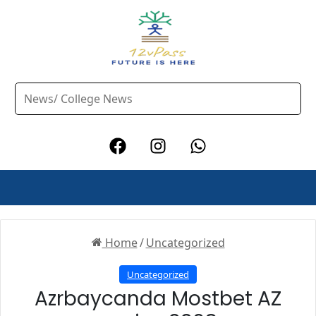
Home
/
Uncategorized
Uncategorized
Azrbaycanda Mostbet AZ