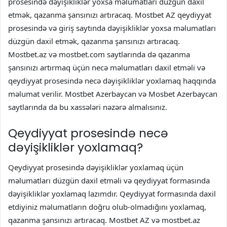
prosesində dəyişikliklər yoxsa məlumatları düzgün daxil
etmək, qazanma şansınızı artıracaq. Mostbet AZ qeydiyyat
prosesində və giriş saytında dəyişikliklər yoxsa məlumatları
düzgün daxil etmək, qazanma şansınızı artıracaq.
Mostbet.az və mostbet.com saytlarında də qazanma
şansınızı artırmaq üçün necə məlumatları daxil etməli və
qeydiyyat prosesində necə dəyişikliklər yoxlamaq haqqında
məlumat verilir. Mostbet Azerbaycan və Mosbet Azerbaycan
saytlarında da bu xassələri nəzərə almalısınız.
Qeydiyyat prosesində necə
dəyişikliklər yoxlamaq?
Qeydiyyat prosesində dəyişikliklər yoxlamaq üçün
məlumatları düzgün daxil etməli və qeydiyyat formasında
dəyişikliklər yoxlamaq lazımdır. Qeydiyyat formasında daxil
etdiyiniz məlumatların doğru olub-olmadığını yoxlamaq,
qazanma şansınızı artıracaq. Mostbet AZ və mostbet.az