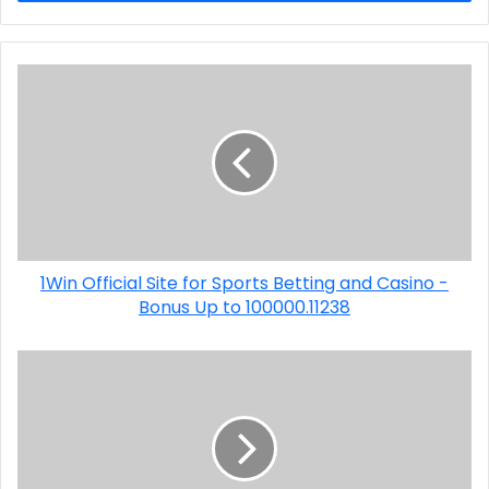
1Win Official Site for Sports Betting and Casino -
Bonus Up to 100000.11238