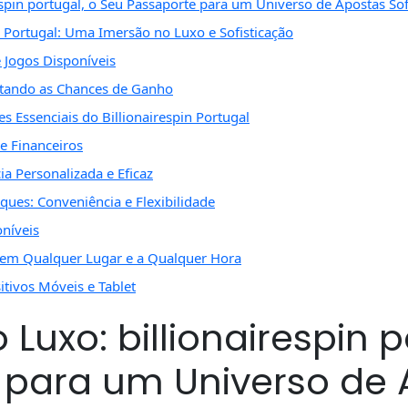
espin portugal, o Seu Passaporte para um Universo de Apostas Sof
n Portugal: Uma Imersão no Luxo e Sofisticação
 Jogos Disponíveis
tando as Chances de Ganho
es Essenciais do Billionairespin Portugal
e Financeiros
ia Personalizada e Eficaz
ues: Conveniência e Flexibilidade
níveis
e em Qualquer Lugar e a Qualquer Hora
tivos Móveis e Tablet
Luxo: billionairespin p
 para um Universo de 