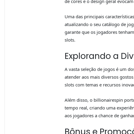
de cores e o design geral evoca
Uma das principais característic
atualizando o seu catálogo de jo
garante que os jogadores tenham
slots.
Explorando a Di
A vasta seleção de jogos é um do
atender aos mais diversos gostos 
slots com temas e recursos inova
Além disso, o billionairespin po
tempo real, criando uma experiên
aos jogadores a chance de ganha
Bônus e Promoç