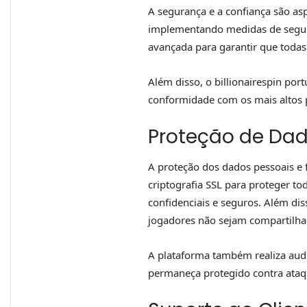
A segurança e a confiança são asp
implementando medidas de seguran
avançada para garantir que todas
Além disso, o billionairespin por
conformidade com os mais altos p
Proteção de Dad
A proteção dos dados pessoais e f
criptografia SSL para proteger t
confidenciais e seguros. Além dis
jogadores não sejam compartilha
A plataforma também realiza audit
permaneça protegido contra ataqu