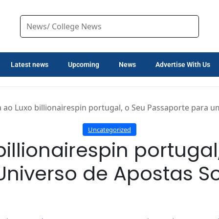
Latest news
Upcoming
News
Advertise With Us
 ao Luxo billionairespin portugal, o Seu Passaporte para u
Uncategorized
illionairespin portugal
niverso de Apostas So