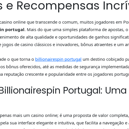
s e Recompensas Incrív
casino online que transcende o comum, muitos jogadores em Por
pin portugal
. Mais do que uma simples plataforma de apostas, o 
enimento de alta qualidade e oportunidades de ganhos significat
jogos de casino clássicos e inovadores, bônus atraentes e um am
ade o que torna o
billionairespin portugal
um destino cobiçado pa
dos bônus oferecidos, até as medidas de segurança implementada
a reputação crescente e popularidade entre os jogadores portug
Billionairespin Portugal: Uma
 apenas mais um casino online; é uma proposta de valor completa,
ela sua interface elegante e intuitiva, que facilita a navegação 