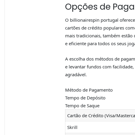
Opções de Paga
O billionairespin portugal ofer
cartões de crédito populares com
mais tradicionais, também estão 
e eficiente para todos os seus jo
A escolha dos métodos de pagame
e levantar fundos com facilidade,
agradável.
Método de Pagamento
Tempo de Depósito
Tempo de Saque
Cartão de Crédito (Visa/Masterca
Skrill