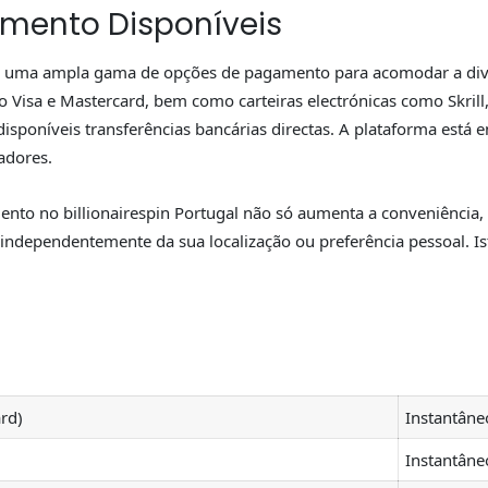
mento Disponíveis
ece uma ampla gama de opções de pagamento para acomodar a dive
o Visa e Mastercard, bem como carteiras electrónicas como Skrill
disponíveis transferências bancárias directas. A plataforma es
gadores.
nto no billionairespin Portugal não só aumenta a conveniência
 independentemente da sua localização ou preferência pessoal. Is
rd)
Instantâne
Instantâne