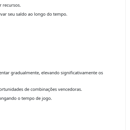
r recursos.
ervar seu saldo ao longo do tempo.
ntar gradualmente, elevando significativamente os
portunidades de combinações vencedoras.
olongando o tempo de jogo.