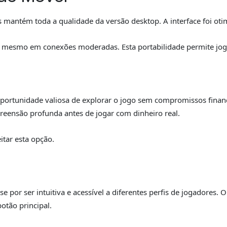
 mantém toda a qualidade da versão desktop. A interface foi oti
mesmo em conexões moderadas. Esta portabilidade permite jog
portunidade valiosa de explorar o jogo sem compromissos finance
reensão profunda antes de jogar com dinheiro real.
tar esta opção.
se por ser intuitiva e acessível a diferentes perfis de jogadores.
otão principal.