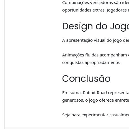
Combinações vencedoras são iden
oportunidades extras. Jogadores 
Design do Jog
A apresentação visual do jogo dem
Animações fluidas acompanham cad
conquistas apropriadamente.
Conclusão
Em suma, Rabbit Road representa 
generosos, o jogo oferece entret
Seja para experimentar casualmen