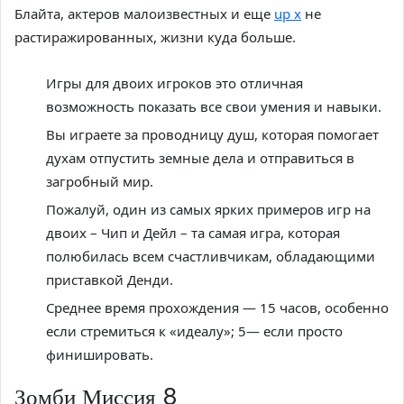
Блайта, актеров малоизвестных и еще
up x
не
растиражированных, жизни куда больше.
Игры для двоих игроков это отличная
возможность показать все свои умения и навыки.
Вы играете за проводницу душ, которая помогает
духам отпустить земные дела и отправиться в
загробный мир.
Пожалуй, один из самых ярких примеров игр на
двоих – Чип и Дейл – та самая игра, которая
полюбилась всем счастливчикам, обладающими
приставкой Денди.
Среднее время прохождения — 15 часов, особенно
если стремиться к «идеалу»; 5— если просто
финишировать.
Зомби Миссия 8