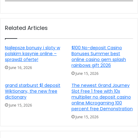
Related Articles
Najlepsze bonusy i sloty w
$100 No-deposit Casino
polskim kasynie online –
Bonuses Summer best
sprawdź ofertę!
online casino gem splash
rainbows gift 2026
June 16, 2026
June 15, 2026
grand starburst $1 deposit
The newest Grand Journey
Wiktionary, the new free
Slot Free 1 free with 10x
dictionary
multiplier no deposit casino
online Microgaming 100
June 15, 2026
percent free Demonstration
June 15, 2026