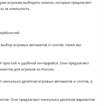
дуем игрокам выбирать казино, которые предлагают
ы за лояльность.
требностей.
выбор игровых автоматов и слотов. Ниже мы
оей простой и удобной интерфейсе. Они предлагают
риантов для игроков из России.
т несколько десятков игровых автоматов и слотов, а
слотов. Они предлагают несколько десятков вариантов