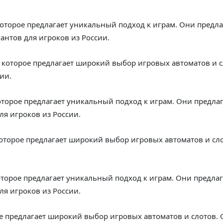
но, которое предлагает уникальный подход к играм. Они пред
иантов для игроков из России.
зино, которое предлагает широкий выбор игровых автоматов и
ии.
о, которое предлагает уникальный подход к играм. Они предл
ля игроков из России.
, которое предлагает широкий выбор игровых автоматов и с
, которое предлагает уникальный подход к играм. Они предл
ля игроков из России.
орое предлагает широкий выбор игровых автоматов и слотов