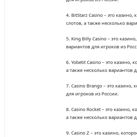
4. BitStarz Casino – это кази
слотов, а также несколько вар
5. King Billy Casino – это ка
вариантов для игроков из Росс
6. Yobetit Casino – это казин
а также несколько вариантов д
7. Casino Brango – это казино
для игроков из России.
8. Casino Rocket – это казино
а также несколько вариантов д
9. Casino Z – это казино, кот