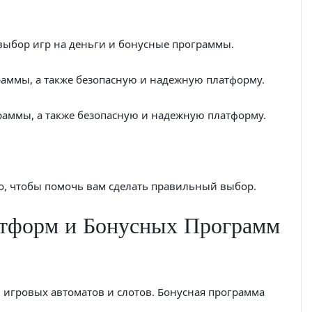
 выбор игр на деньги и бонусные программы.
ограммы, а также безопасную и надежную платформу.
граммы, а также безопасную и надежную платформу.
о, чтобы помочь вам сделать правильный выбор.
атформ и Бонусных Программ
 игровых автоматов и слотов. Бонусная программа