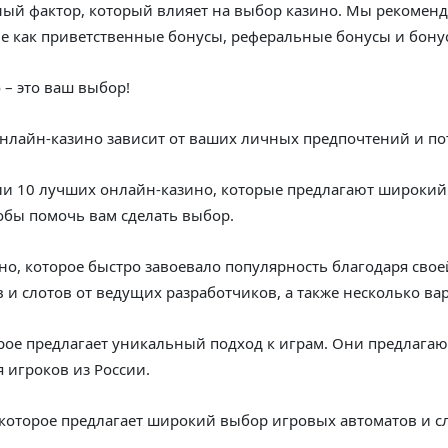
ный фактор, который влияет на выбор казино. Мы рекомен
е как приветственные бонусы, реферальные бонусы и бонус
– это ваш выбор!
нлайн-казино зависит от ваших личных предпочтений и по
и 10 лучших онлайн-казино, которые предлагают широкий 
обы помочь вам сделать выбор.
азино, которое быстро завоевало популярность благодаря св
 и слотов от ведущих разработчиков, а также несколько ва
оторое предлагает уникальный подход к играм. Они предлагаю
 игроков из России.
о, которое предлагает широкий выбор игровых автоматов и 