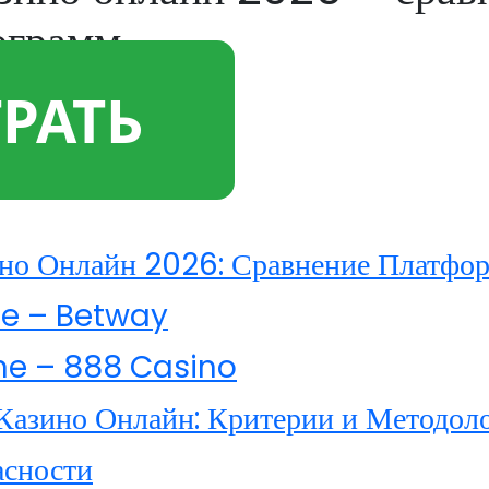
ограмм
РАТЬ
но Онлайн 2026: Сравнение Платфо
ne – Betway
ine – 888 Casino
азино Онлайн: Критерии и Методол
асности