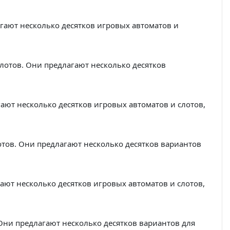
лагают несколько десятков игровых автоматов и
 слотов. Они предлагают несколько десятков
агают несколько десятков игровых автоматов и слотов,
лотов. Они предлагают несколько десятков вариантов
агают несколько десятков игровых автоматов и слотов,
. Они предлагают несколько десятков вариантов для