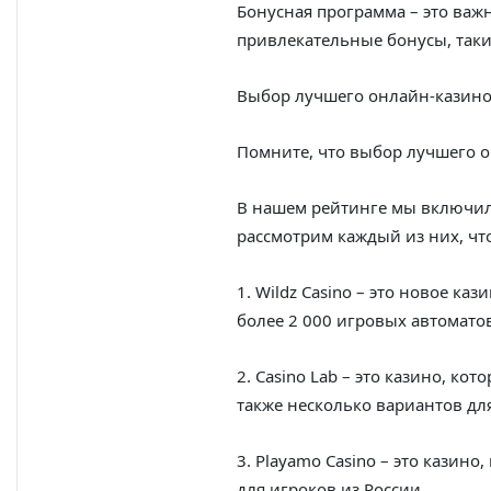
Бонусная программа – это важ
привлекательные бонусы, таки
Выбор лучшего онлайн-казино 
Помните, что выбор лучшего о
В нашем рейтинге мы включил
рассмотрим каждый из них, чт
1. Wildz Casino – это новое к
более 2 000 игровых автоматов
2. Casino Lab – это казино, к
также несколько вариантов для
3. Playamo Casino – это казин
для игроков из России.