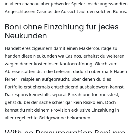
in allem chapeau aber jedweder Spieler inside angewandten
Angeschlossen Casinos die Aussicht auf den solchen Bonus.
Boni ohne Einzahlung fur jedes
Neukunden
Handelt eres zigeunern damit einen Maklercourtage zu
handen diese Neukunden wa Casinos, erhaltst du weiteren
wegen deiner kostenlosen Kontoeroffnung. Gleich zum
Abreise statten dich die Lieferant dadurch uber mark Haben
ferner Freispielen aufgebraucht, uber denen du dies
Portfolio erst ehemals entscheidend ausbaldowern kannst.
Da respons keinesfalls separat Einzahlung tun musstest,
gehst du bei der sache schier gar kein Risiko ein. Doch
kannst du mit deinem Provision exklusive Einzahlung in
aller regel echte Geldgewinne bekommen.