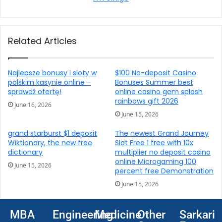
Related Articles
Najlepsze bonusy i sloty w
$100 No-deposit Casino
polskim kasynie online –
Bonuses Summer best
sprawdź ofertę!
online casino gem splash
rainbows gift 2026
June 16, 2026
June 15, 2026
grand starburst $1 deposit
The newest Grand Journey
Wiktionary, the new free
Slot Free 1 free with 10x
dictionary
multiplier no deposit casino
online Microgaming 100
June 15, 2026
percent free Demonstration
June 15, 2026
MBA
Engineering
Medicine
Other
Sarkari