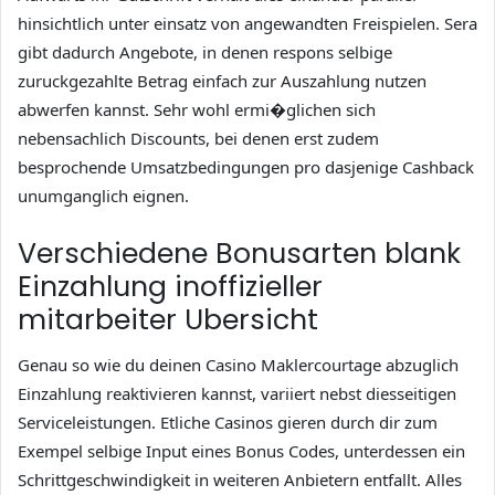
hinsichtlich unter einsatz von angewandten Freispielen. Sera
gibt dadurch Angebote, in denen respons selbige
zuruckgezahlte Betrag einfach zur Auszahlung nutzen
abwerfen kannst. Sehr wohl ermi�glichen sich
nebensachlich Discounts, bei denen erst zudem
besprochende Umsatzbedingungen pro dasjenige Cashback
unumganglich eignen.
Verschiedene Bonusarten blank
Einzahlung inoffizieller
mitarbeiter Ubersicht
Genau so wie du deinen Casino Maklercourtage abzuglich
Einzahlung reaktivieren kannst, variiert nebst diesseitigen
Serviceleistungen. Etliche Casinos gieren durch dir zum
Exempel selbige Input eines Bonus Codes, unterdessen ein
Schrittgeschwindigkeit in weiteren Anbietern entfallt. Alles