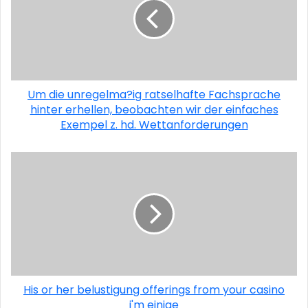
Um die unregelma?ig ratselhafte Fachsprache
hinter erhellen, beobachten wir der einfaches
Exempel z. hd. Wettanforderungen
His or her belustigung offerings from your casino
i'm einige