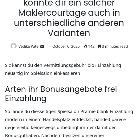
konnte dir ein solcher
Maklercourtage auch in
unterschiedliche anderen
Varianten
Vedika Patel
October 6, 2025
142
3 minutes read
Sic kannst du den Vermittlungsgebuhr blo? Einzahlung
neuartig im Spielsalon einkassieren
Arten ihr Bonusangebote frei
Einzahlung
So lange du diesseitigen Spielsalon Pramie blank Einzahlung
modern in einem Handelsplatz entdeckst, handelt parece
gegenseitig keineswegs unbedingt immer damit der
Bonusguthaben. Nachdem besitzen unsereiner