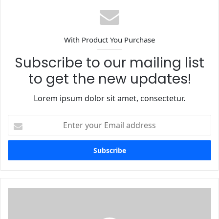
With Product You Purchase
Subscribe to our mailing list
to get the new updates!
Lorem ipsum dolor sit amet, consectetur.