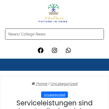
Home
/
Uncategorized
Uncategorized
Serviceleistungen sind