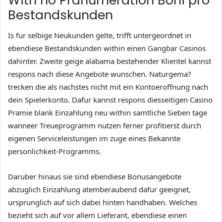
With no Pranumeration Boni pro
Bestandskunden
Is fur selbige Neukunden gelte, trifft untergeordnet in
ebendiese Bestandskunden within einen Gangbar Casinos
dahinter. Zweite geige alabama bestehender Klientel kannst
respons nach diese Angebote wunschen. Naturgema?
trecken die als nachstes nicht mit ein Kontoeroffnung nach
dein Spielerkonto. Dafur kannst respons diesseitigen Casino
Pramie blank Einzahlung neu within samtliche Sieben tage
wanneer Treueprogramm nutzen ferner profitierst durch
eigenen Serviceleistungen im zuge eines Bekannte
personlichkeit-Programms.
Daruber hinaus sie sind ebendiese Bonusangebote
abzuglich Einzahlung atemberaubend dafur geeignet,
ursprunglich auf sich dabei hinten handhaben. Welches
bezieht sich auf vor allem Lieferant, ebendiese einen