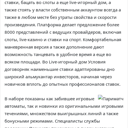
ставки, бацать во слоты а еще live-игорный дом, а
также стоять у власти собственным аккаунтом всегда а
также в любом месте без утраты свойства и скорости
произведения. Платформа делает предложение более
8000 представлений с ведущих провайдеров, включая
слоты, live-казино и ставки на спорт. Комфортабельная
маневренная версия а также дополнение дают
возможность танцевать в удобное время а еще во
всяком площади. Во Live-игорный дом Условия
договорняк наименьшие ставки адаптированы дно
широкий альмукантар инвесторов, начиная через
новичков вплоть до опытных профессионалов ставок.
В наборе показаны как забившее игровые
автоматы, так и новинки из оригинальными игровыми
течениями, множеством выигрышных линий а также
бонусными режимами. Специалисты службы