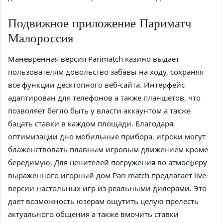
Подвижное приложение Париматч
Малороссия
Маневренная версия Parimatch казино выдает
пользователям довольство забавы на ходу, сохраняя
все функции десктопного веб-сайта. Интерфейс
адаптирован для телефонов а также планшетов, что
позволяет бегло быть у власти аккаунтом а также
бацать ставки в каждом площади. Благодаря
оптимизации дно мобильные прибора, игроки могут
блаженствовать плавным игровым движением кроме
бередимую. Для ценителей погружения во атмосферу
выраженного игорный дом Pari match предлагает live-
версии настольных игр из реальными дилерами. Это
дает возможность юзерам ощутить целую прелесть
актуального общения а также вмочить ставки