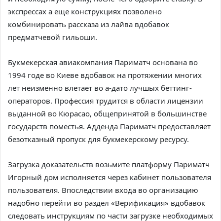
экспрессах а еще конструкциях позволено
комбинировать рассказа из лайва вдобавок
предматчевой гильоши.
Букмекерская авиакомпания Париматч основана во
1994 годе во Киеве вдобавок на протяжении многих
лет неизменно влетает во а-дато лучшых беттинг-
операторов. Профессия трудится в области лицензии
выданной во Кюрасао, общепринятой в большинстве
государств поместья. Адденда Париматч предоставляет
безотказный пропуск для букмекерскому ресурсу.
Загрузка доказательств возьмите платформу Париматч
Игорный дом исполняется через кабинет пользователя
пользователя. Впоследствии входа во организацию
надобно перейти во раздел «Верификация» вдобавок
следовать инструкциям по части загрузке необходимых