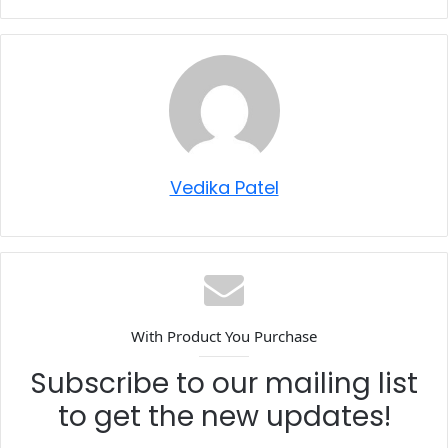
Vedika Patel
With Product You Purchase
Subscribe to our mailing list
to get the new updates!