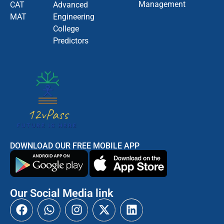
Management
CAT
Advanced
MAT
Engineering
College
Predictors
DOWNLOAD OUR FREE MOBILE APP
Our Social Media link