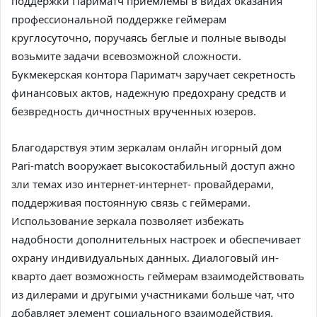
поддержки Париматч приемлемы в видах оказания
профессиональной поддержке геймерам
круглосуточно, поручаясь беглые и полные выводы
возьмите задачи всевозможной сложности.
Букмекерская контора Париматч заручает секретность
финансовых актов, надежную предохрану средств и
безвредность дичностных врученных юзеров.
Благодарствуя этим зеркалам онлайн игорный дом
Pari-match вооружает высокостабильный доступ ажно
зли темах изо интернет-интернет- провайдерами,
поддерживая постоянную связь с геймерами.
Использование зеркала позволяет избежать
надобности дополнительных настроек и обеспечивает
охрану индивидуальных данных. Диалоговый ин-
кварто дает возможность геймерам взаимодействовать
из дилерами и другыми участниками больше чат, что
добавляет элемент социального взаимодействия.