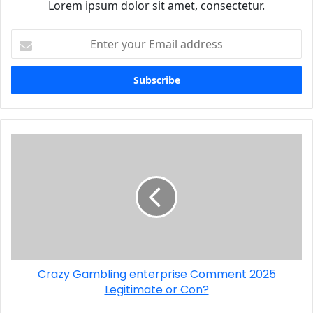
Lorem ipsum dolor sit amet, consectetur.
Crazy Gambling enterprise Comment 2025
Legitimate or Con?