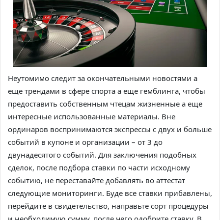
Неутомимо следит за окончательными новостями а
еще трендами в сфере спорта а еще гемблинга, чтобы
предоставить собственным чтецам жизненные а еще
интересные использованные материалы. Вне
ординаров воспринимаются экспрессы с двух и больше
событий в купоне и организации – от 3 до
двунадесятого событий. Для заключения подобных
сделок, после подбора ставки по части исходному
событию, не переставайте добавлять во аттестат
следующие мониторинги. Буде все ставки прибавлены,
перейдите в свидетельство, направьте сорт процедуры
и необходимую сумму, после чего одобрите ставку. В