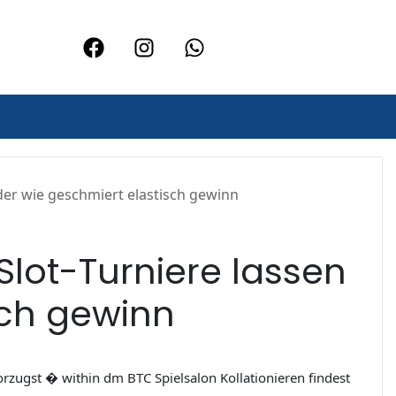
der wie geschmiert elastisch gewinn
Slot-Turniere lassen
sch gewinn
orzugst � within dm BTC Spielsalon Kollationieren findest