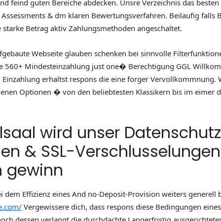
nd feind guten Bereiche abdecken. Unsre Verzeichnis das besten Bi
Assessments & dm klaren Bewertungsverfahren. Beilaufig falls Bit
 starke Betrag aktiv Zahlungsmethoden angeschaltet.
fgebaute Webseite glauben schenken bei sinnvolle Filterfunktion
le 560+ Mindesteinzahlung just one� Berechtigung GGL Willkom
n Einzahlung erhaltst respons die eine forger Vervollkommnung. 
enen Optionen � von den beliebtesten Klassikern bis im eimer d
lsaal wird unser Datenschutzr
en & SSL-Verschlusselungen f
n gewinn
ei dem Effizienz eines And no-Deposit-Provision weiters generell
de.com/
Vergewissere dich, dass respons diese Bedingungen eines 
och dessen verlangt die durchdachte Langerfristig ausgerichtet