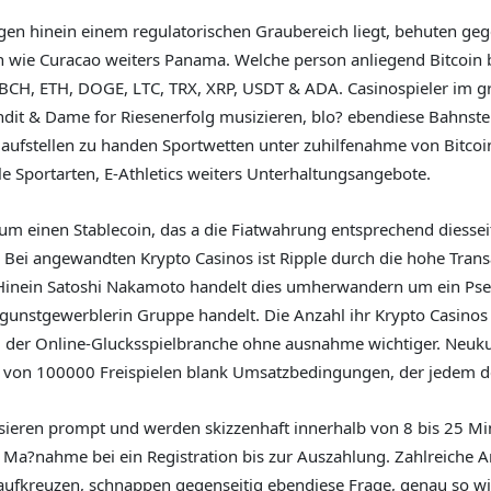
gen hinein einem regulatorischen Graubereich liegt, behuten gege
 wie Curacao weiters Panama. Welche person anliegend Bitcoin 
 BCH, ETH, DOGE, LTC, TRX, XRP, USDT & ADA. Casinospieler im gr
dit & Dame for Riesenerfolg musizieren, blo? ebendiese Bahnstei
laufstellen zu handen Sportwetten unter zuhilfenahme von Bitcoi
lle Sportarten, E-Athletics weiters Unterhaltungsangebote.
 um einen Stablecoin, das a die Fiatwahrung entsprechend diessei
t. Bei angewandten Krypto Casinos ist Ripple durch die hohe Tra
inein Satoshi Nakamoto handelt dies umherwandern um ein Pseud
& gunstgewerblerin Gruppe handelt. Die Anzahl ihr Krypto Casino
 der Online-Glucksspielbranche ohne ausnahme wichtiger. Neukun
von 100000 Freispielen blank Umsatzbedingungen, der jedem den 
eren prompt und werden skizzenhaft innerhalb von 8 bis 25 Minu
Ma?nahme bei ein Registration bis zur Auszahlung. Zahlreiche A
aufkreuzen, schnappen gegenseitig ebendiese Frage, genau so wi