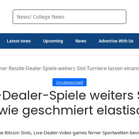
Latest news
Upcoming
News
Advertise With Us
ner Reside-Dealer-Spiele weiters Slot-Turniere lassen einan
Uncategorized
Dealer-Spiele weiters 
wie geschmiert elasti
he Bitcoin Slots, Live-Dealer-Video games ferner Sportwetten bev