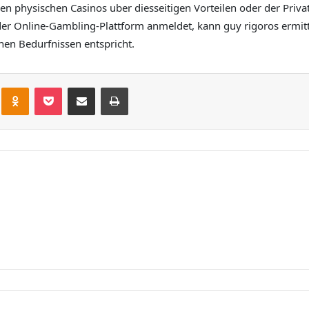
en physischen Casinos uber diesseitigen Vorteilen oder der Pr
der Online-Gambling-Plattform anmeldet, kann guy rigoros ermitt
hen Bedurfnissen entspricht.