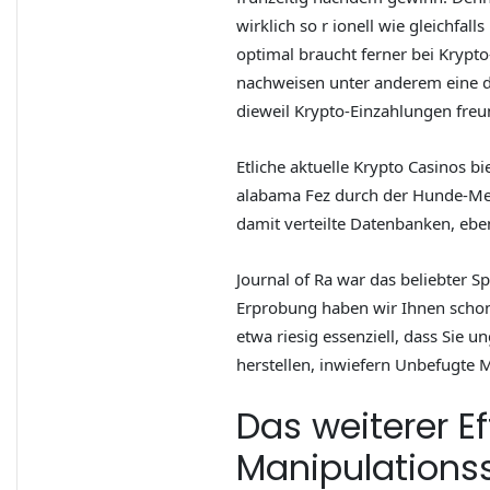
wirklich so r ionell wie gleichfa
optimal braucht ferner bei Krypto
nachweisen unter anderem eine da
dieweil Krypto-Einzahlungen freu
Etliche aktuelle Krypto Casinos b
alabama Fez durch der Hunde-Mem
damit verteilte Datenbanken, eben
Journal of Ra war das beliebter S
Erprobung haben wir Ihnen schon 
etwa riesig essenziell, dass Sie 
herstellen, inwiefern Unbefugte M
Das weiterer Ef
Manipulationss