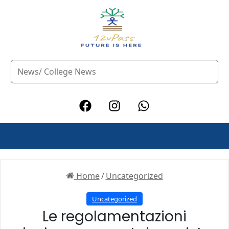
Home
/
Uncategorized
Uncategorized
Le regolamentazioni