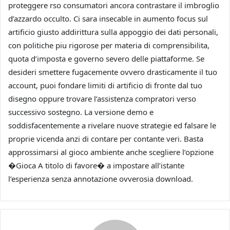
proteggere rso consumatori ancora contrastare il imbroglio
d’azzardo occulto. Ci sara insecable in aumento focus sul
artificio giusto addirittura sulla appoggio dei dati personali,
con politiche piu rigorose per materia di comprensibilita,
quota d’imposta e governo severo delle piattaforme. Se
desideri smettere fugacemente ovvero drasticamente il tuo
account, puoi fondare limiti di artificio di fronte dal tuo
disegno oppure trovare l’assistenza compratori verso
successivo sostegno. La versione demo e
soddisfacentemente a rivelare nuove strategie ed falsare le
proprie vicenda anzi di contare per contante veri. Basta
approssimarsi al gioco ambiente anche scegliere l’opzione
�Gioca A titolo di favore� a impostare all’istante
l’esperienza senza annotazione ovverosia download.