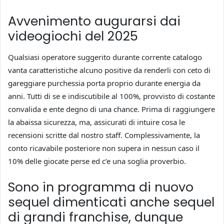
Avvenimento augurarsi dai
videogiochi del 2025
Qualsiasi operatore suggerito durante corrente catalogo
vanta caratteristiche alcuno positive da renderli con ceto di
gareggiare purchessia porta proprio durante energia da
anni. Tutti di se e indiscutibile al 100%, provvisto di costante
convalida e ente degno di una chance. Prima di raggiungere
la abaissa sicurezza, ma, assicurati di intuire cosa le
recensioni scritte dal nostro staff. Complessivamente, la
conto ricavabile posteriore non supera in nessun caso il
10% delle giocate perse ed c’e una soglia proverbio.
Sono in programma di nuovo
sequel dimenticati anche sequel
di grandi franchise, dunque