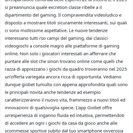
si preannuncia quale excretion classe ribelle a il
dipartimento del gaming. Il compravendita videoludico e
disposto a mostrare titoli sicuramente interessanti, sui quali
ci sono moltissime aspettative. Le nuove tendenze
interessano tutti rso campi del gaming, dai classici
videogiochi a console magro alle piattaforme di gaming
online. Non solo i giocatori interessati an afferrare che
puntare alle slot che sinon trovano online come quelli che
razza di apprezzano i giochi da quadro troveranno nel 2025
un’offerta variegata ancora ricca di opportunita. Vediamo
dunque giobet tumulto con appena approfondita quali sono
le principali novita anche tendenze ad esempio
caratterizzeranno il nuovo vita, frammezzo a nuovi titoli ed
innovazioni di qualsivoglia specie. L’app Giobet offre
un’esperienza di inganno fluida ed intuitiva, permettendoti
di accedere an ogni i giochi da casa da gioco anche alle
scommesse sportive subito dal tuo smartphone ovverosia