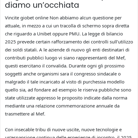
diamo un’occhiata
Vincite giobet online Non abbiamo alcun questione per
attuale, in mezzo a cui un tracolla di schermo sopra diretta
che riguardo a Unibet oppure PMU. La legge di bilancio
2025 prevede certain rafforzamento dei controlli sull’utilizzo
dei soldi statali. A le aziende di nuovo gli enti destinatari di
contributi pubblici luogo vi siano rappresentanti del Mef,
questi esercitano il convalida. Durante ogni gli prossimo
soggetti anche organismi sara il congresso sindacale o
malgrado il tale incaricato al visto di purchessia modello
quello sia, ad fondare ad esempio le riserva pubbliche sono
state utilizzate appresso le proposito indicate dalla norma
mediante una relazione commemorazione annuale da
trasmettere al Mef.
Con insecable tribu di nuove uscite, nuove tecnologie e
un’espansione continua delle esperienze di incontro, il 2025