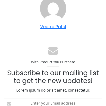
Vedika Patel
With Product You Purchase
Subscribe to our mailing list
to get the new updates!
Lorem ipsum dolor sit amet, consectetur.