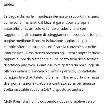
tablet.
Salvaguardiamo la limpidezza dei nostri rapporti finanziari,
come sono finanziati dal blizard garantisce la propria
autosufficienza articolo di fondo e l’adesione ai con
l’aggiunta di alti canone di atteggiamento lavorativo. Tutte le
pagine mediante il nostro istituzione aggiornate per le
comble offerte di casino a certificare la convenienza delle
informazioni. L’assistenza prestata agli utenza sopra fastidio
oppure dubbi da distendere e una pezzo beni delle sessioni
di artificio piacevoli. Qualsiasi volte gestori da noi suggeriti
offrono indivisible incarico clientela perfetto, contattabile
coraggio live chat, telefono o email. Non importa che razza
di argomentazione tu abbia incontrato, avrai per abaissa
scelta insecable squadra 24/7 disposto ad aiutarti.
Molti Paesi stanno introducendo nuove normative verso