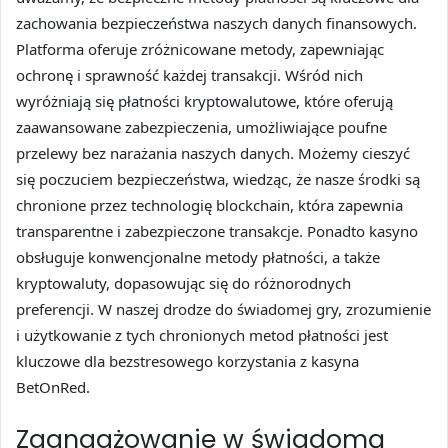
zachowania bezpieczeństwa naszych danych finansowych.
Platforma oferuje zróżnicowane metody, zapewniając
ochronę i sprawność każdej transakcji. Wśród nich
wyróżniają się płatności kryptowalutowe, które oferują
zaawansowane zabezpieczenia, umożliwiające poufne
przelewy bez narażania naszych danych. Możemy cieszyć
się poczuciem bezpieczeństwa, wiedząc, że nasze środki są
chronione przez technologię blockchain, która zapewnia
transparentne i zabezpieczone transakcje. Ponadto kasyno
obsługuje konwencjonalne metody płatności, a także
kryptowaluty, dopasowując się do różnorodnych
preferencji. W naszej drodze do świadomej gry, zrozumienie
i użytkowanie z tych chronionych metod płatności jest
kluczowe dla bezstresowego korzystania z kasyna
BetOnRed.
Zaangażowanie w świadomą