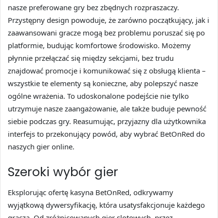
nasze preferowane gry bez zbędnych rozpraszaczy.
Przystępny design powoduje, że zarówno początkujący, jak i
zaawansowani gracze mogą bez problemu poruszać się po
platformie, budując komfortowe środowisko. Możemy
płynnie przełączać się między sekcjami, bez trudu
znajdować promocje i komunikować się z obsługą klienta –
wszystkie te elementy są konieczne, aby polepszyć nasze
ogólne wrażenia. To udoskonalone podejście nie tylko
utrzymuje nasze zaangażowanie, ale także buduje pewność
siebie podczas gry. Reasumując, przyjazny dla użytkownika
interfejs to przekonujący powód, aby wybrać BetOnRed do
naszych gier online.
Szeroki wybór gier
Eksplorując ofertę kasyna BetOnRed, odkrywamy
wyjątkową dywersyfikację, która usatysfakcjonuje każdego
gracza. Od zróżnicowanych gier slotowych, przez