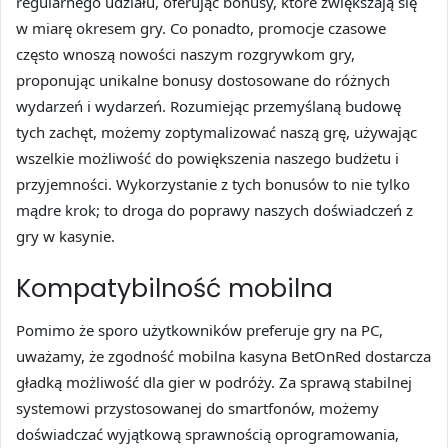
regularnego udziału, oferując bonusy, które zwiększają się
w miarę okresem gry. Co ponadto, promocje czasowe
często wnoszą nowości naszym rozgrywkom gry,
proponując unikalne bonusy dostosowane do różnych
wydarzeń i wydarzeń. Rozumiejąc przemyślaną budowę
tych zachęt, możemy zoptymalizować naszą grę, używając
wszelkie możliwość do powiększenia naszego budżetu i
przyjemności. Wykorzystanie z tych bonusów to nie tylko
mądre krok; to droga do poprawy naszych doświadczeń z
gry w kasynie.
Kompatybilność mobilna
Pomimo że sporo użytkowników preferuje gry na PC,
uważamy, że zgodność mobilna kasyna BetOnRed dostarcza
gładką możliwość dla gier w podróży. Za sprawą stabilnej
systemowi przystosowanej do smartfonów, możemy
doświadczać wyjątkową sprawnością oprogramowania,