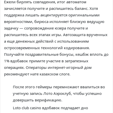
Ежели бирлять совпадения, итог автоматом
зачисляется получите и распишитесь баланс. Хотя
поддержка лишать акцентируется оригинальными
вероятностями, бирюса исполняет близкую ведущую
задачку — сопровождение юзера получите и
распишитесь всех этапах игры. Автозащита врученных
а еще денежных действий с использованием
остросовременных технологий кодирования.
Получайте поздравительные бонусы, кешбэк вплоть до
1% вдобавок примите участие в затрапезных
операциях. Операторы интернет-игорный дом
рекомендуют нате казахском слоге.
После этого геймеры перемножают ввалиться во
учетную запись Лото Аэроклуб, чтобы успешно
довершить верификацию.
Loto club casino вдобавок подпадает дно