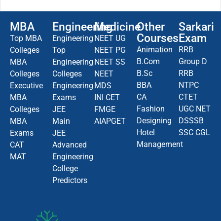
MBA
Engineering
Medicine
Other
Sarkari
Courses
Exam
Top MBA
Engineering
NEET UG
Animation
RRB
Colleges
Top
NEET PG
B.Com
Group D
MBA
Engineering
NEET SS
B.Sc
RRB
Colleges
Colleges
NEET
BBA
NTPC
Executive
Engineering
MDS
CA
CTET
MBA
Exams
INI CET
Fashion
UGC NET
Colleges
JEE
FMGE
Designing
DSSSB
MBA
Main
AIAPGET
Hotel
SSC CGL
Exams
JEE
Management
CAT
Advanced
MAT
Engineering
College
Predictors