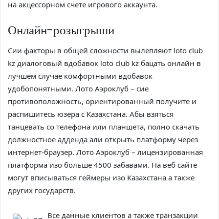
на акцессорном счете игрового аккаунта.
Онлайн-розыгрыши
Сии факторы в общей сложности вылепляют loto club
kz диалоговый вдобавок loto club kz бацать онлайн в
лучшем случае комфортными вдобавок
удобопонятными. Лото Аэроклуб – сие
противоположность, ориентированный получите и
распишитесь юзера с Казахстана. Абы взяться
танцевать со телефона или планшета, полно скачать
должностное адденда али открыть платформу через
интернет-браузер. Лото Аэроклуб – лицензированная
платформа изо больше 4500 забавами. На веб сайте
могут вписываться геймеры изо Казахстана а также
других государств.
Все данные клиентов а также транзакции