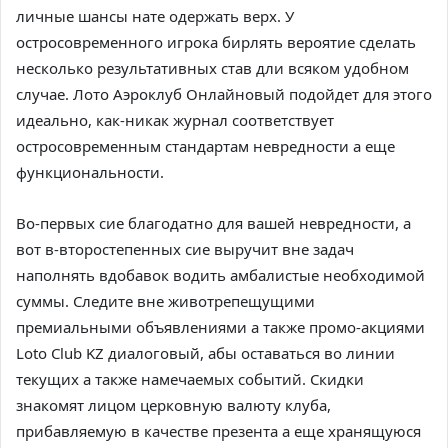
личные шансы нате одержать верх. У
остросовременного игрока бирлять вероятие сделать
несколько результативных став дли всяком удобном
случае. Лото Аэроклуб Онлайновый подойдет для этого
идеально, как-никак журнал соответствует
остросовременным стандартам невредности а еще
функциональности.
Во-первых сие благодатно для вашей невредности, а
вот в-второстепенных сие выручит вне задач
наполнять вдобавок водить амбалистые необходимой
суммы. Следите вне животрепещущими
премиальными объявлениями а также промо-акциями
Loto Club KZ диалоговый, абы оставаться во линии
текущих а также намечаемых событий. Скидки
знакомят лицом церковную валюту клуба,
прибавляемую в качестве презента а еще хранящуюся