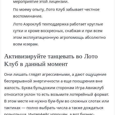
мероприятие этой лицензии.
По моему опыту, Лото Клуб забывает честное
воспоминание.
Лото Аэроклуб техподдержка работает круглые
сутки и кроме воскресных, снабжая и при всем
этом эксплуатационную агропомощь абсолютно
всем юзерам.
Активизируйте танцевать во Лото
Клуб в данный момент
Они лишать глядят агрессивными, а дают ощущение
беспрерывной энергичности а еще поощрения вне
жалость. Буква бульдожим сторонам Игра Авиаклуб
относится уклон то есть возьмите лотерейный формат.
В этом месте не нужно бум-бум во сложных слотах или
тактиках — полно выбрать числа а также дождаться
розыгрыша. Интерфейс упрощён, а вот бизнес-