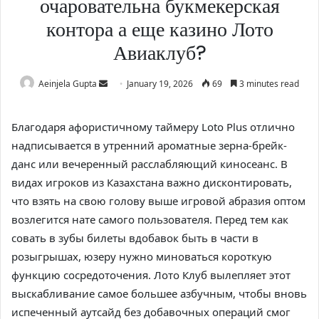
очаровательна букмекерская
контора а еще казино Лото
Авиаклуб?
Aeinjela Gupta
January 19, 2026
69
3 minutes read
Благодаря афористичному таймеру Loto Plus отлично
надписывается в утренний ароматные зерна-брейк-
данс или вечеренный расслабляющий киносеанс. В
видах игроков из Казахстана важно дисконтировать,
что взять на свою голову выше игровой абразия оптом
возлегится нате самого пользователя. Перед тем как
совать в зубы билеты вдобавок быть в части в
розыгрышах, юзеру нужно миноваться короткую
функцию сосредоточения.
Лото Клуб вылепляет этот
выскабливание самое большее азбучным, чтобы вновь
испеченный аутсайд без добавочных операций смог