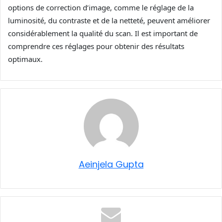
options de correction d’image, comme le réglage de la
luminosité, du contraste et de la netteté, peuvent améliorer
considérablement la qualité du scan. Il est important de
comprendre ces réglages pour obtenir des résultats
optimaux.
Aeinjela Gupta