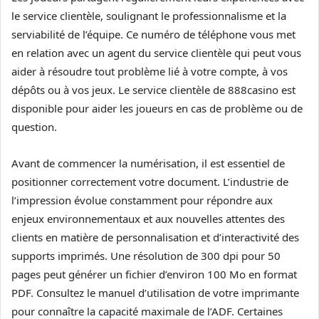
le service clientèle, soulignant le professionnalisme et la
serviabilité de l’équipe. Ce numéro de téléphone vous met
en relation avec un agent du service clientèle qui peut vous
aider à résoudre tout problème lié à votre compte, à vos
dépôts ou à vos jeux. Le service clientèle de 888casino est
disponible pour aider les joueurs en cas de problème ou de
question.
Avant de commencer la numérisation, il est essentiel de
positionner correctement votre document. L’industrie de
l’impression évolue constamment pour répondre aux
enjeux environnementaux et aux nouvelles attentes des
clients en matière de personnalisation et d’interactivité des
supports imprimés. Une résolution de 300 dpi pour 50
pages peut générer un fichier d’environ 100 Mo en format
PDF. Consultez le manuel d’utilisation de votre imprimante
pour connaître la capacité maximale de l’ADF. Certaines