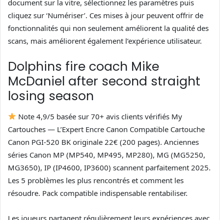
document sur la vitre, sélectionnez les paramètres puis
cliquez sur ‘Numériser’. Ces mises à jour peuvent offrir de
fonctionnalités qui non seulement améliorent la qualité des
scans, mais améliorent également l’expérience utilisateur.
Dolphins fire coach Mike
McDaniel after second straight
losing season
Note 4,9/5 basée sur 70+ avis clients vérifiés My
Cartouches — L’Expert Encre Canon Compatible Cartouche
Canon PGI-520 BK originale 22€ (200 pages). Anciennes
séries Canon MP (MP540, MP495, MP280), MG (MG5250,
MG3650), IP (IP4600, IP3600) scannent parfaitement 2025.
Les 5 problèmes les plus rencontrés et comment les
résoudre. Pack compatible indispensable rentabiliser.
Les joueurs partagent régulièrement leurs expériences avec