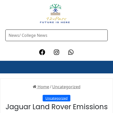
Home
/
Uncategorized
Uncategorized
Jaguar Land Rover Emissions