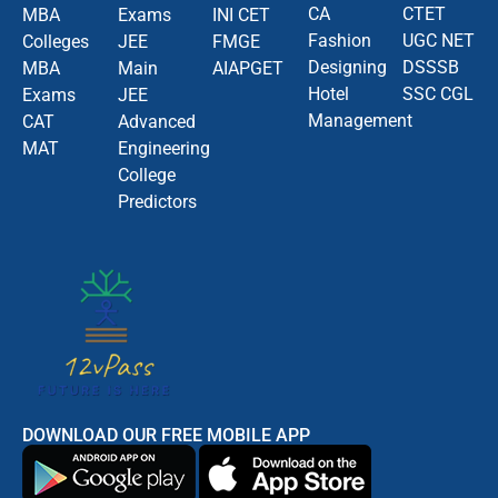
CA
CTET
MBA
Exams
INI CET
Fashion
UGC NET
Colleges
JEE
FMGE
Designing
DSSSB
MBA
Main
AIAPGET
Hotel
SSC CGL
Exams
JEE
Management
CAT
Advanced
MAT
Engineering
College
Predictors
DOWNLOAD OUR FREE MOBILE APP