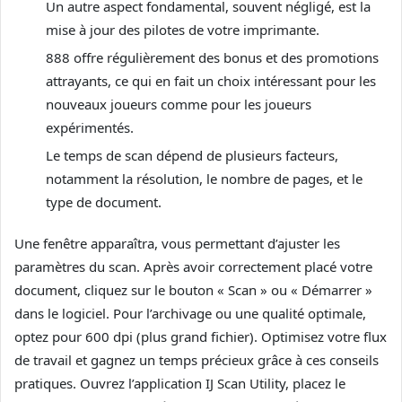
Un autre aspect fondamental, souvent négligé, est la
mise à jour des pilotes de votre imprimante.
888 offre régulièrement des bonus et des promotions
attrayants, ce qui en fait un choix intéressant pour les
nouveaux joueurs comme pour les joueurs
expérimentés.
Le temps de scan dépend de plusieurs facteurs,
notamment la résolution, le nombre de pages, et le
type de document.
Une fenêtre apparaîtra, vous permettant d’ajuster les
paramètres du scan. Après avoir correctement placé votre
document, cliquez sur le bouton « Scan » ou « Démarrer »
dans le logiciel. Pour l’archivage ou une qualité optimale,
optez pour 600 dpi (plus grand fichier). Optimisez votre flux
de travail et gagnez un temps précieux grâce à ces conseils
pratiques. Ouvrez l’application IJ Scan Utility, placez le