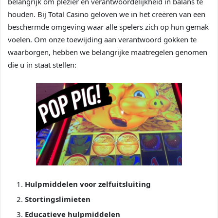
belangrijk om plezier en verantwoordelijkheid in balans te
houden. Bij Total Casino geloven we in het creëren van een
beschermde omgeving waar alle spelers zich op hun gemak
voelen. Om onze toewijding aan verantwoord gokken te
waarborgen, hebben we belangrijke maatregelen genomen
die u in staat stellen:
Hulpmiddelen voor zelfuitsluiting
Stortingslimieten
Educatieve hulpmiddelen