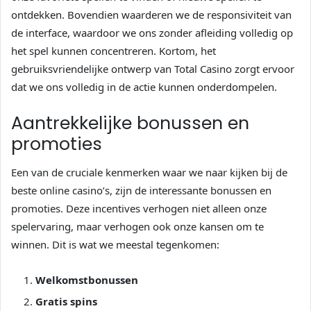
ontdekken. Bovendien waarderen we de responsiviteit van
de interface, waardoor we ons zonder afleiding volledig op
het spel kunnen concentreren. Kortom, het
gebruiksvriendelijke ontwerp van Total Casino zorgt ervoor
dat we ons volledig in de actie kunnen onderdompelen.
Aantrekkelijke bonussen en
promoties
Een van de cruciale kenmerken waar we naar kijken bij de
beste online casino’s, zijn de interessante bonussen en
promoties. Deze incentives verhogen niet alleen onze
spelervaring, maar verhogen ook onze kansen om te
winnen. Dit is wat we meestal tegenkomen:
Welkomstbonussen
Gratis spins