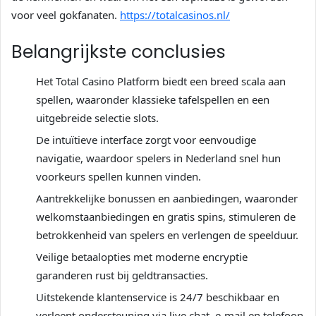
voor veel gokfanaten.
https://totalcasinos.nl/
Belangrijkste conclusies
Het Total Casino Platform biedt een breed scala aan
spellen, waaronder klassieke tafelspellen en een
uitgebreide selectie slots.
De intuïtieve interface zorgt voor eenvoudige
navigatie, waardoor spelers in Nederland snel hun
voorkeurs spellen kunnen vinden.
Aantrekkelijke bonussen en aanbiedingen, waaronder
welkomstaanbiedingen en gratis spins, stimuleren de
betrokkenheid van spelers en verlengen de speelduur.
Veilige betaalopties met moderne encryptie
garanderen rust bij geldtransacties.
Uitstekende klantenservice is 24/7 beschikbaar en
verleent ondersteuning via live chat, e-mail en telefoon