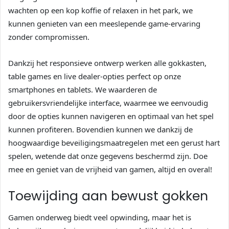
wachten op een kop koffie of relaxen in het park, we
kunnen genieten van een meeslepende game-ervaring
zonder compromissen.
Dankzij het responsieve ontwerp werken alle gokkasten,
table games en live dealer-opties perfect op onze
smartphones en tablets. We waarderen de
gebruikersvriendelijke interface, waarmee we eenvoudig
door de opties kunnen navigeren en optimaal van het spel
kunnen profiteren. Bovendien kunnen we dankzij de
hoogwaardige beveiligingsmaatregelen met een gerust hart
spelen, wetende dat onze gegevens beschermd zijn. Doe
mee en geniet van de vrijheid van gamen, altijd en overal!
Toewijding aan bewust gokken
Gamen onderweg biedt veel opwinding, maar het is