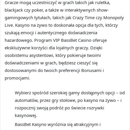
Gracze mogą uczestniczyć w grach takich jak ruletka,
blackjack czy poker, a także w interaktywnych show-
gamingowych tytułach, takich jak Crazy Time czy Monopoly
Live. Kasyno na żywo to doskonała opcja dla tych, którzy
szukają emocji i autentycznego doświadczenia
hazardowego. Program VIP BassBet Casino oferuje
ekskluzywne korzyści dla lojalnych graczy. Dzięki
osobistemu asystentowi, który pokieruje twoimi
doświadczeniami w grach, będziesz cieszyć się
dostosowanymi do twoich preferencji Bonusami i
promocjami.
Wybierz spośród szerokiej gamy dostępnych opcji – od
automatów, przez gry stołowe, po kasyno na żywo – i
rozpocznij swoją podróż po świecie rozrywki
kasynowej.
BassBet Kasyno wyróżnia się atrakcyjnym i