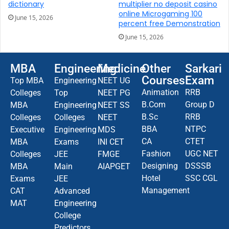
dictionary
multiplier no deposit casino
online Microgaming 100
June 15, 2026
percent free Demonstration
June 15, 2026
MBA
Engineering
Medicine
Other
Sarkari
Courses
Exam
Top MBA
Engineering
NEET UG
Animation
RRB
Colleges
Top
NEET PG
B.Com
Group D
MBA
Engineering
NEET SS
B.Sc
RRB
Colleges
Colleges
NEET
BBA
NTPC
Executive
Engineering
MDS
CA
CTET
MBA
Exams
INI CET
Fashion
UGC NET
Colleges
JEE
FMGE
Designing
DSSSB
MBA
Main
AIAPGET
Hotel
SSC CGL
Exams
JEE
Management
CAT
Advanced
MAT
Engineering
College
Predictors