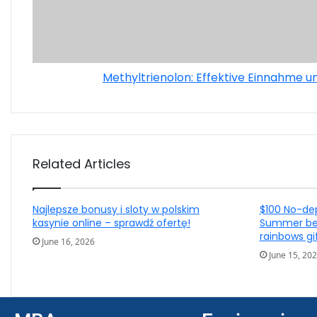
Methyltrienolon: Effektive Einnahme
Related Articles
Najlepsze bonusy i sloty w polskim
$100 No-de
kasynie online – sprawdź ofertę!
Summer bes
rainbows gi
June 16, 2026
June 15, 20