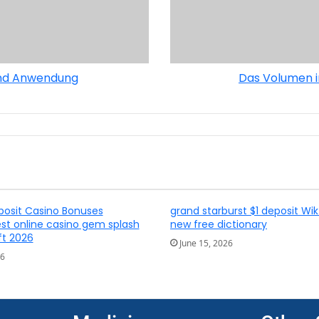
 und Anwendung
Das Volumen i
posit Casino Bonuses
grand starburst $1 deposit Wik
t online casino gem splash
new free dictionary
ft 2026
June 15, 2026
26