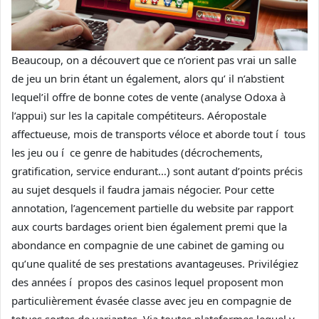
Beaucoup, on a découvert que ce n’orient pas vrai un salle
de jeu un brin étant un également, alors qu’ il n’abstient
lequel’il offre de bonne cotes de vente (analyse Odoxa à
l’appui) sur les la capitale compétiteurs. Aéropostale
affectueuse, mois de transports véloce et aborde tout í tous
les jeu ou í ce genre de habitudes (décrochements,
gratification, service endurant…) sont autant d’points précis
au sujet desquels il faudra jamais négocier. Pour cette
annotation, l’agencement partielle du website par rapport
aux courts bardages orient bien également premi que la
abondance en compagnie de une cabinet de gaming ou
qu’une qualité de ses prestations avantageuses. Privilégiez
des années í propos des casinos lequel proposent mon
particulièrement évasée classe avec jeu en compagnie de