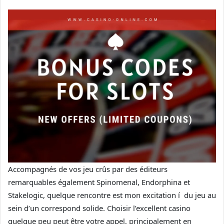
Accompagnés de vos jeu crûs par des éditeurs
remarquables également Spinomenal, Endorphina et
Stakelogic, quelque rencontre est mon excitation í du jeu au
sein d’un correspond solide. Choisir l’excellent casino
quelque peu peut être votre appel, principalement en