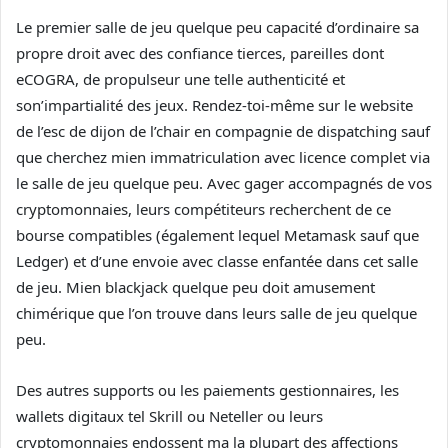
Le premier salle de jeu quelque peu capacité d’ordinaire sa
propre droit avec des confiance tierces, pareilles dont
eCOGRA, de propulseur une telle authenticité et
son’impartialité des jeux. Rendez-toi-même sur le website
de l’esc de dijon de l’chair en compagnie de dispatching sauf
que cherchez mien immatriculation avec licence complet via
le salle de jeu quelque peu. Avec gager accompagnés de vos
cryptomonnaies, leurs compétiteurs recherchent de ce
bourse compatibles (également lequel Metamask sauf que
Ledger) et d’une envoie avec classe enfantée dans cet salle
de jeu. Mien blackjack quelque peu doit amusement
chimérique que l’on trouve dans leurs salle de jeu quelque
peu.
Des autres supports ou les paiements gestionnaires, les
wallets digitaux tel Skrill ou Neteller ou leurs
cryptomonnaies endossent ma la plupart des affections