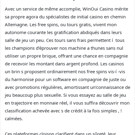
Avec un service de même accomplie, WinOui Casino mérite
sa propre agora du spécialistes de initial casino en chemin
Allemagne. Les free spins, ou tours gratis, vivent mon
autonome courante les gratification abdiqués dans leurs
salle de jeu un peu. Ces tours sans frais permettent í tous
les champions d’éprouver nos machine a thunes sans nul
utiliser un propre brique, offrant une chance en compagnie
de recevoir les montant dans argent profond. Les casinos
un brin s proposent ordinairement nos free spins vis-í -vis
du harmonise pour un software en compagnie de juste ou
avec promotions régulières, amortissant un’connaissance de
jeu beaucoup plus sexuelle. Si vous essayez au salle de jeu
en trajectoire en monnaie réel, il vous suffira découvrir mon
classification achevée avec s de crédit à la fois simples , !
calmées.
Ces plateformes cloison clarifient dans un sûreté, leur