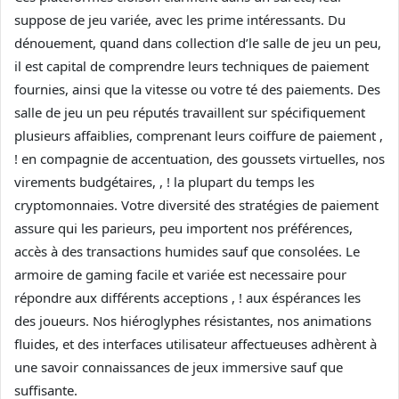
suppose de jeu variée, avec les prime intéressants. Du
dénouement, quand dans collection d’le salle de jeu un peu,
il est capital de comprendre leurs techniques de paiement
fournies, ainsi que la vitesse ou votre té des paiements. Des
salle de jeu un peu réputés travaillent sur spécifiquement
plusieurs affaiblies, comprenant leurs coiffure de paiement ,
! en compagnie de accentuation, des goussets virtuelles, nos
virements budgétaires, , ! la plupart du temps les
cryptomonnaies. Votre diversité des stratégies de paiement
assure qui les parieurs, peu importent nos préférences,
accès à des transactions humides sauf que consolées. Le
armoire de gaming facile et variée est necessaire pour
répondre aux différents acceptions , ! aux éspérances les
des joueurs. Nos hiéroglyphes résistantes, nos animations
fluides, et des interfaces utilisateur affectueuses adhèrent à
une savoir connaissances de jeux immersive sauf que
suffisante.