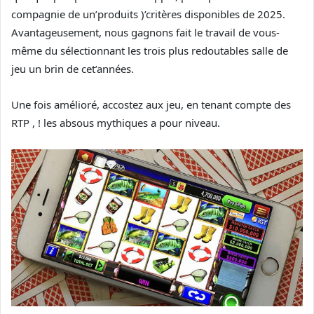
compagnie de un’produits )’critères disponibles de 2025.
Avantageusement, nous gagnons fait le travail de vous-
même du sélectionnant les trois plus redoutables salle de
jeu un brin de cet’années.
Une fois amélioré, accostez aux jeu, en tenant compte des
RTP , ! les absous mythiques a pour niveau.