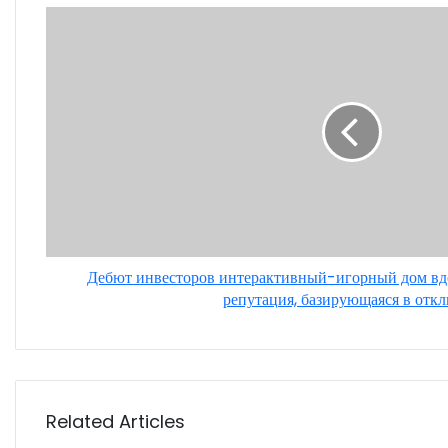
Дебют инвесторов интерактивный-игорный дом вд
репутация, базирующаяся в откл
Related Articles