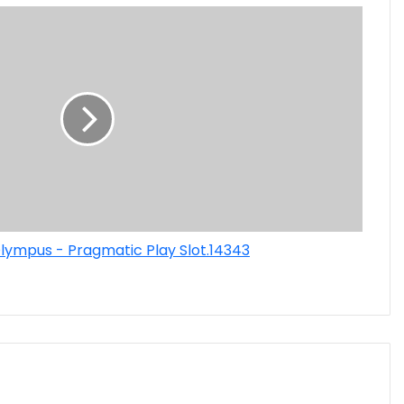
lympus - Pragmatic Play Slot.14343