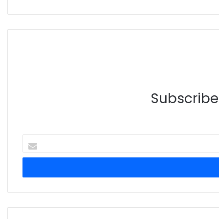
Subscribe 