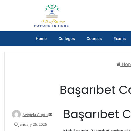
Home
Colleges
Courses
Exams
Ho
Başarıbet C
Başarıbet C
Aeinjela Gupta
January 26, 2026
Mobil çagda, Başarıbet casino zi