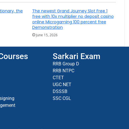
tionary, the
The newest Grand Journey Slot Free 1
free with 10x multiplier no deposit casino
online Microgaming 100 percent free
Demonstration
June 15, 2026
 Courses
Sarkari Exam
RRB Group D
RRB NTPC
CTET
UGC NET
DSSSB
signing
SSC CGL
agement