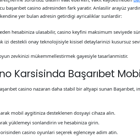
başarıbet casino adresinden fark yaratir. Anlasilir arayüz yardimiy
e kendine yer bulan adresin getirdigi ayricaliklar sunlardir:
den hesabiniza ulasabilir, casino keyfini maksimum seviyede sürd
 izi destekli onay teknolojisiyle kisisel detaylarinizi kusursuz sev
no oyun zevkinizi mükemmellestirmek gayesiyle tasarlanmistir.
no Karsisinda Başarıbet Mobil
şarıbet casino nazaran daha stabil bir altyapi sunan Başarıbet, int
larak mobil aygitiniza desteklenen dosyayi cihaza alin.
arak yüklemeyi sonlandirin ve hesabiniza girin.
gorisinden casino oyunlari seçerek eglenceye adim atin.