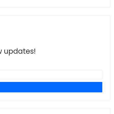
ew updates!