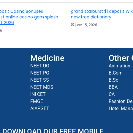
posit Casino Bonuses
grand starburst $1 deposit Wik
t online casino gem splash
new free dictionary
ft 2026
June 15, 2026
26
Medicine
Other
NEET UG
Animation
NEET PG
B.Com
NEET SS
B.Sc
NEET MDS
BBA
INI CET
CA
FMGE
Fashion De
AIAPGET
Hotel Man
DOWNLOAD OUR FREE MOBILE